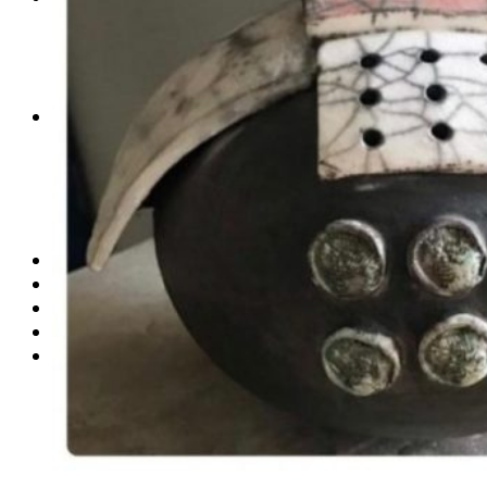
PERFIS CRIATIVOS POR LÚCIA GUROVITZ
COLUNA SERGIO ZOBARAN
COLUNA WAIR DE PAULA
ARTE.IN.FORMA
CONEXÕES
Conectadas
Notas
Social
Mostras
Arte
QUEM SOMOS
CONTATO
REVISTA DIGITAL
ASSINE
MINHA CONTA
Detalhes da conta
Pedidos
Senha perdida
Log out