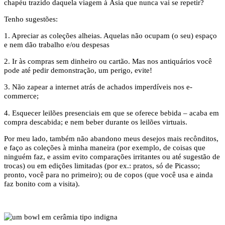
chapéu trazido daquela viagem à Ásia que nunca vai se repetir?
Tenho sugestões:
1. Apreciar as coleções alheias. Aquelas não ocupam (o seu) espaço
e nem dão trabalho e/ou despesas
2. Ir às compras sem dinheiro ou cartão. Mas nos antiquários você
pode até pedir demonstração, um perigo, evite!
3. Não zapear a internet atrás de achados imperdíveis nos e-
commerce;
4. Esquecer leilões presenciais em que se oferece bebida – acaba em
compra descabida; e nem beber durante os leilões virtuais.
Por meu lado, também não abandono meus desejos mais recônditos,
e faço as coleções à minha maneira (por exemplo, de coisas que
ninguém faz, e assim evito comparações irritantes ou até sugestão de
trocas) ou em edições limitadas (por ex.: pratos, só de Picasso;
pronto, você para no primeiro); ou de copos (que você usa e ainda
faz bonito com a visita).