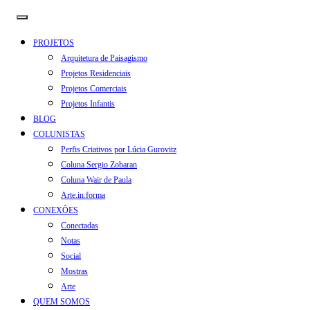
PROJETOS
Arquitetura de Paisagismo
Projetos Residenciais
Projetos Comerciais
Projetos Infantis
BLOG
COLUNISTAS
Perfis Criativos por Lúcia Gurovitz
Coluna Sergio Zobaran
Coluna Wair de Paula
Arte.in.forma
CONEXÕES
Conectadas
Notas
Social
Mostras
Arte
QUEM SOMOS