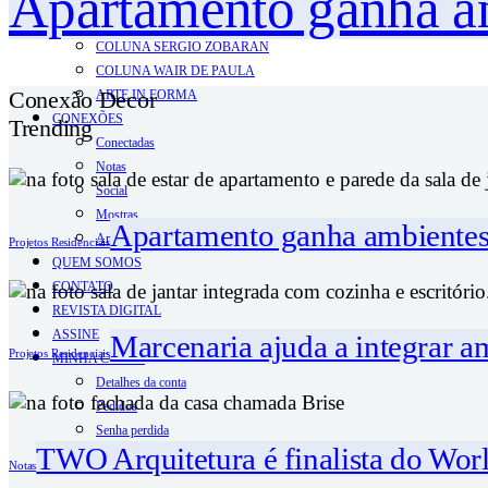
Apartamento ganha am
PERFIS CRIATIVOS POR LÚCIA GUROVITZ
COLUNA SERGIO ZOBARAN
COLUNA WAIR DE PAULA
Conexão Decor
ARTE.IN.FORMA
CONEXÕES
Trending
Conectadas
Notas
Social
Mostras
Apartamento ganha ambientes 
Arte
Projetos Residenciais
QUEM SOMOS
CONTATO
REVISTA DIGITAL
ASSINE
Marcenaria ajuda a integrar 
Projetos Residenciais
MINHA CONTA
Detalhes da conta
Pedidos
Senha perdida
TWO Arquitetura é finalista do Worl
Log out
Notas