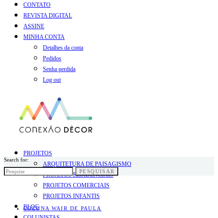
CONTATO
REVISTA DIGITAL
ASSINE
MINHA CONTA
Detalhes da conta
Pedidos
Senha perdida
Log out
PROJETOS
Search for:
ARQUITETURA DE PAISAGISMO
PESQUISAR
PROJETOS RESIDENCIAIS
PROJETOS COMERCIAIS
PROJETOS INFANTIS
BLOG
COLUNA WAIR DE PAULA
COLUNISTAS