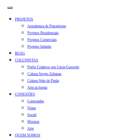
PROJETOS
Arquitetura de Paisagismo
Projetos Residenciais
Projetos Comerciais
Projetos Infantis
BLOG
COLUNISTAS
Perfis Criativos por Lúcia Gurovitz
Coluna Sergio Zobaran
Coluna Wair de Paula
Arte.in.forma
CONEXÕES
Conectadas
Notas
Social
Mostras
Arte
QUEM SOMOS