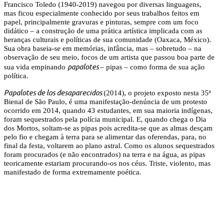
Francisco Toledo (1940-2019) navegou por diversas linguagens,
mas ficou especialmente conhecido por seus trabalhos feitos em
papel, principalmente gravuras e pinturas, sempre com um foco
didático – a construção de uma prática artística implicada com as
heranças culturais e políticas de sua comunidade (Oaxaca, México).
Sua obra baseia-se em memórias, infância, mas – sobretudo – na
observação de seu meio, focos de um artista que passou boa parte de
papalotes
sua vida empinando
– pipas – como forma de sua ação
política.
Papalotes de los desaparecidos
(2014), o projeto exposto nesta 35ª
Bienal de São Paulo, é uma manifestação-denúncia de um protesto
ocorrido em 2014, quando 43 estudantes, em sua maioria indígenas,
foram sequestrados pela polícia municipal. E, quando chega o Dia
dos Mortos, soltam-se as pipas pois acredita-se que as almas desçam
pelo fio e chegam à terra para se alimentar das oferendas, para, no
final da festa, voltarem ao plano astral. Como os alunos sequestrados
foram procurados (e não encontrados) na terra e na água, as pipas
teoricamente estariam procurando-os nos céus. Triste, violento, mas
manifestado de forma extremamente poética.