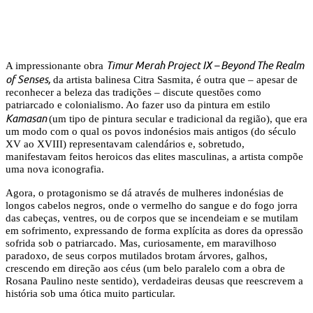
Timur Merah Project IX – Beyond The Realm
A impressionante obra
of Senses,
da artista balinesa Citra Sasmita, é outra que – apesar de
reconhecer a beleza das tradições – discute questões como
patriarcado e colonialismo. Ao fazer uso da pintura em estilo
Kamasan
(um tipo de pintura secular e tradicional da região), que era
um modo com o qual os povos indonésios mais antigos (do século
XV ao XVIII) representavam calendários e, sobretudo,
manifestavam feitos heroicos das elites masculinas, a artista compõe
uma nova iconografia.
Agora, o protagonismo se dá através de mulheres indonésias de
longos cabelos negros, onde o vermelho do sangue e do fogo jorra
das cabeças, ventres, ou de corpos que se incendeiam e se mutilam
em sofrimento, expressando de forma explícita as dores da opressão
sofrida sob o patriarcado. Mas, curiosamente, em maravilhoso
paradoxo, de seus corpos mutilados brotam árvores, galhos,
crescendo em direção aos céus (um belo paralelo com a obra de
Rosana Paulino neste sentido), verdadeiras deusas que reescrevem a
história sob uma ótica muito particular.