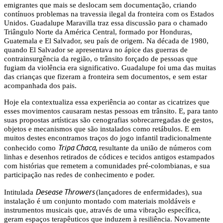
emigrantes que mais se deslocam sem documentação, criando
contínuos problemas na travessia ilegal da fronteira com os Estados
Unidos. Guadalupe Maravilla traz essa discussão para o chamado
Triângulo Norte da América Central, formado por Honduras,
Guatemala e El Salvador, seu país de origem. Na década de 1980,
quando El Salvador se apresentava no ápice das guerras de
contrainsurgência da região, o trânsito forçado de pessoas que
fugiam da violência era significativo. Guadalupe foi uma das muitas
das crianças que fizeram a fronteira sem documentos, e sem estar
acompanhada dos pais.
Hoje ela contextualiza essa experiência ao contar as cicatrizes que
esses movimentos causaram nestas pessoas em trânsito. E, para tanto
suas propostas artísticas são cenografias sobrecarregadas de gestos,
objetos e mecanismos que são instalados como retábulos. E em
muitos destes encontramos traços do jogo infantil tradicionalmente
Tripa Chaca,
conhecido como
resultante da união de números com
linhas e desenhos retirados de códices e tecidos antigos estampados
com histórias que remetem a comunidades pré-colombianas, e sua
participação nas redes de conhecimento e poder.
Desease Throwers
Intitulada
(lançadores de enfermidades), sua
instalação é um conjunto montado com materiais moldáveis e
instrumentos musicais que, através de uma vibração específica,
geram espaços terapêuticos que induzem à resiliência. Novamente