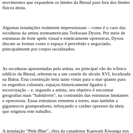
movimentos que expandem os limites da Bienal para fora dos limites
físicos desta.
Algumas instalações realmente impressionam – como é o caso das
esculturas da artista norteamericana Torkwase Dyson. Por meio de
estruturas de forte apelo visual e esteticamente opressivas, Dyson
discute as formas como o espaço é percebido e negociado,
principalmente por corpos racializados.
As esculturas apresentadas pela artista, no principal vão do icônico
edifício da Bienal, referem-se a um castelo do século XVI, localizada
na Bahia. Esta construção teria tanto vistas para o mar quanto para
os engenhos coloniais, espaços historicamente ligados à
escravização – e, segundo a artista, seu objetivo é encontrar
geografias mais “habitáveis”, na contramão das estruturas limitantes
e opressoras. Essas estruturas remetem a torres, mas também a
gigantescos grampeadores, reforçando o caráter opressor da ideia
que originou este trabalho.
A instalação “Pink-Blue”, obra da canadense Kapwani Kiwanga nos