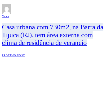
Celina
Casa urbana com 730m2, na Barra da
Tijuca (RJ), tem área externa com
clima de residência de veraneio
PRÓXIMO POST