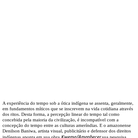
A experiência do tempo sob a ótica indígena se assenta, geralmente,
em fundamentos míticos que se inscrevem na vida cotidiana através
dos ritos. Desta forma, a percepção linear do tempo tal como
concebida pela maioria da civilização, é incompatível com a
concepção do tempo entre as culturas ameríndias. E o amazonense
Denilson Baniwa, artista visual, publicitário e defensor dos direitos
Kwema/Amanhecer
indígenas aponta em sua obra
sua pesquisa