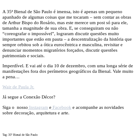
A 35ª Bienal de São Paulo é imensa, isto é apenas um pequeno
apanhado de algumas coisas que me tocaram – sem contar as obras
de Arthur Bispo do Rosário, mas este merece um post só para ele,
tamanha a magnitude de sua obra. E, se conseguiram ou não
“coreografar o impossível”, lograram discutir questões muito
importantes que estão em pauta – a descentralização da história que
sempre orbitou sob a ótica eurocêntrica e masculina, revisitar e
denunciar momentos migratórios forçados, discutir questões
patrimoniais e sociais.
Imperdível. E vai até o dia 10 de dezembro, com uma longa série de
manifestações fora dos perímetros geográficos da Bienal. Vale muito
a pena…
Wair de Paula Jr.
Já segue a Conexão Décor?
Siga o nosso
Instagram
e
Facebook
e acompanhe as novidades
sobre decoração, arquitetura e arte.
Tag: 35ª Bienal de São Paulo