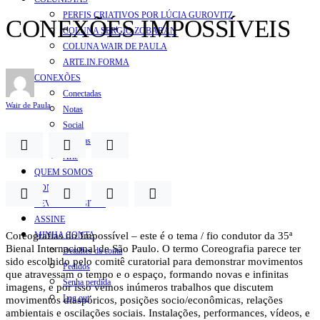
PERFIS CRIATIVOS POR LÚCIA GUROVITZ
CONEXÕES IMPOSSÍVEIS
COLUNA SERGIO ZOBARAN
COLUNA WAIR DE PAULA
ARTE.IN.FORMA
CONEXÕES
Conectadas
Wair de Paula
Notas
Social
Mostras
Arte
QUEM SOMOS
CONTATO
REVISTA DIGITAL
ASSINE
Coreografias do Impossível – este é o tema / fio condutor da 35ª
MINHA CONTA
Bienal Internacional de São Paulo. O termo Coreografia parece ter
Detalhes da conta
sido escolhido pelo comitê curatorial para demonstrar movimentos
Pedidos
que atravessam o tempo e o espaço, formando novas e infinitas
Senha perdida
imagens, e por isso vemos inúmeros trabalhos que discutem
Log out
movimentos diaspóricos, posições socio/econômicas, relações
ambientais e oscilações sociais. Instalações, performances, vídeos, e