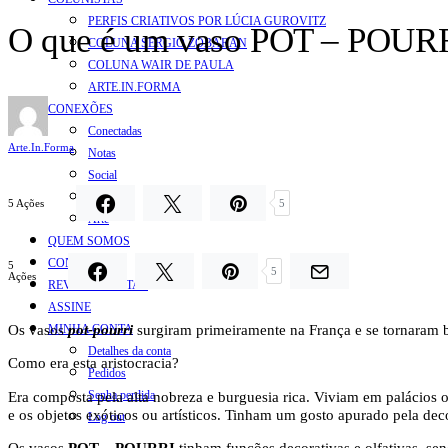
PERFIS CRIATIVOS POR LÚCIA GUROVITZ
O que é um vaso POT – POURR
COLUNA SERGIO ZOBARAN
COLUNA WAIR DE PAULA
ARTE.IN.FORMA
CONEXÕES
Conectadas
Arte.In.Forma
Notas
Social
Mostras
5 Ações
5
Arte
QUEM SOMOS
CONTATO
5
5
Ações
REVISTA DIGITAL
ASSINE
Os vasos
pot-pourri
surgiram primeiramente na França e se tornaram b
MINHA CONTA
Detalhes da conta
Como era esta aristocracia?
Pedidos
Era composta pela alta nobreza e burguesia rica. Viviam em palácios o
Senha perdida
e os objetos exóticos ou artísticos. Tinham um gosto apurado pela dec
Log out
Os vasos
POT – POURRI
tinham funções decorativas e olfativas, se