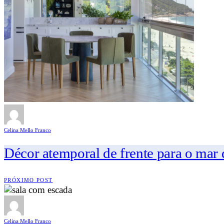
Celina Mello Franco
Décor atemporal de frente para o mar
PRÓXIMO POST
Celina Mello Franco