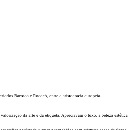
ríodos Barroco e Rococó, entre a aristocracia europeia.
alorização da arte e da etiqueta. Apreciavam o luxo, a beleza estética
em treliça perfurada e eram preenchidos com misturas secas de flores,