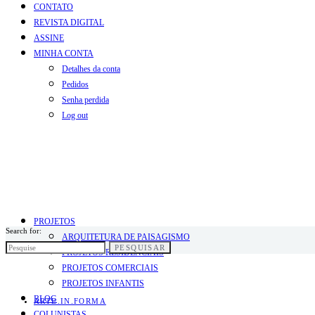
CONTATO
REVISTA DIGITAL
ASSINE
MINHA CONTA
Detalhes da conta
Pedidos
Senha perdida
Log out
PROJETOS
Search for:
ARQUITETURA DE PAISAGISMO
PESQUISAR
PROJETOS RESIDENCIAIS
PROJETOS COMERCIAIS
PROJETOS INFANTIS
BLOG
ARTE.IN.FORMA
COLUNISTAS