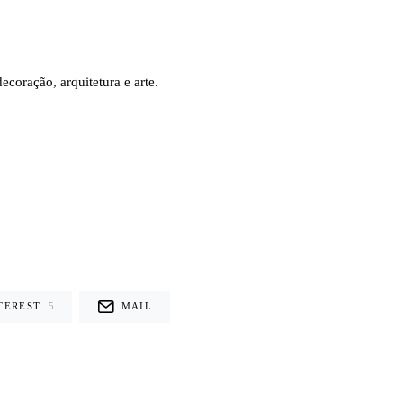
coração, arquitetura e arte.
TEREST
5
MAIL