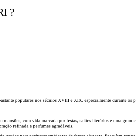
I ?
astante populares nos séculos XVIII e XIX, especialmente durante os pe
u mansões, com vida marcada por festas, salões literários e uma grande v
oração refinada e perfumes agradáveis.
ndo usados para perfumar ambientes de forma elegante. Possuíam tampa 