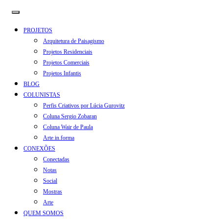
PROJETOS
Arquitetura de Paisagismo
Projetos Residenciais
Projetos Comerciais
Projetos Infantis
BLOG
COLUNISTAS
Perfis Criativos por Lúcia Gurovitz
Coluna Sergio Zobaran
Coluna Wair de Paula
Arte.in.forma
CONEXÕES
Conectadas
Notas
Social
Mostras
Arte
QUEM SOMOS