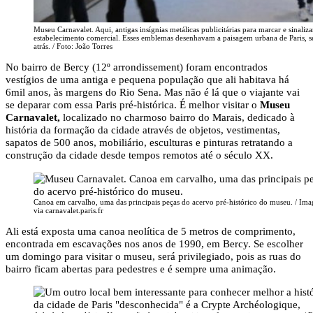
Museu Carnavalet. Aqui, antigas insígnias metálicas publicitárias para marcar e sinaliz
estabelecimento comercial. Esses emblemas desenhavam a paisagem urbana de Paris, s
atrás. / Foto: João Torres
No bairro de Bercy (12º arrondissement) foram encontrados
vestígios de uma antiga e pequena população que ali habitava há
6mil anos, às margens do Rio Sena. Mas não é lá que o viajante vai
se deparar com essa Paris pré-histórica. É melhor visitar o
Museu
Carnavalet,
localizado no charmoso bairro do Marais, dedicado à
história da formação da cidade através de objetos, vestimentas,
sapatos de 500 anos, mobiliário, esculturas e pinturas retratando a
construção da cidade desde tempos remotos até o século XX.
Canoa em carvalho, uma das principais peças do acervo pré-histórico do museu. / Im
via carnavalet.paris.fr
Ali está exposta uma canoa neolítica de 5 metros de comprimento,
encontrada em escavações nos anos de 1990, em Bercy. Se escolher
um domingo para visitar o museu, será privilegiado, pois as ruas do
bairro ficam abertas para pedestres e é sempre uma animação.