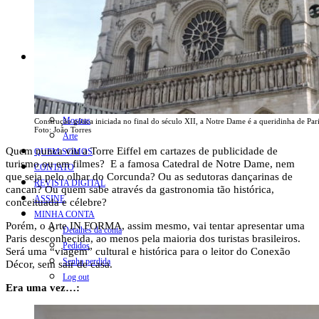
COLUNA SERGIO ZOBARAN
COLUNA WAIR DE PAULA
ARTE.IN.FORMA
CONEXÕES
Conectadas
Notas
Social
Mostras
Construção gótica iniciada no final do século XII, a Notre Dame é a queridinha de Pari
Foto: João Torres
Arte
Quem nunca viu a Torre Eiffel em cartazes de publicidade de
QUEM SOMOS
turismo ou em filmes? E a famosa Catedral de Notre Dame, nem
CONTATO
que seja pelo olhar do Corcunda? Ou as sedutoras dançarinas de
REVISTA DIGITAL
cancan? Ou quem sabe através da gastronomia tão histórica,
ASSINE
conceituada e célebre?
MINHA CONTA
Porém, o Arte IN FORMA, assim mesmo, vai tentar apresentar uma
Detalhes da conta
Paris desconhecida, ao menos pela maioria dos turistas brasileiros.
Pedidos
Será uma “viagem” cultural e histórica para o leitor do Conexão
Senha perdida
Décor, sem sair de casa.
Log out
Era uma vez…: