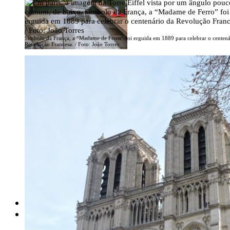
Símbolo da França, a “Madame de Ferro” foi erguida em 1889 para celebrar o centená
Revolução Francesa. / Foto: João Torres
Jardim tropical dá clima de casa à apartamento na Lagoa
Paisagismo pensado para trazer privacidade aos moradores
Casa de campo em Bom Sucesso (MG) com uma generosa área verde de
790m2
BLOG
COLUNISTAS
PERFIS CRIATIVOS POR LÚCIA GUROVITZ