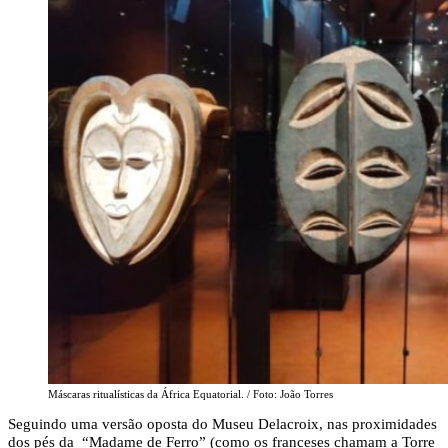
Máscaras ritualísticas da África Equatorial. / Foto: João Torres
Seguindo uma versão oposta do Museu Delacroix, nas proximidades
dos pés da “Madame de Ferro” (como os franceses chamam a Torre