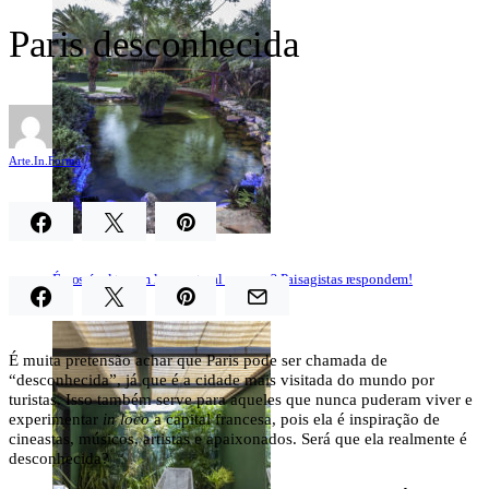
Paris desconhecida
Arte.In.Forma
É possível ter um lago natural em casa? Paisagistas respondem!
É muita pretensão achar que Paris pode ser chamada de
“desconhecida”, já que é a cidade mais visitada do mundo por
turistas. Isso também serve para aqueles que nunca puderam viver e
experimentar
in loco
a capital francesa, pois ela é inspiração de
cineastas, músicos, artistas e apaixonados. Será que ela realmente é
desconhecida?