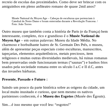
recreio de escolas das proximidades. Como deve ser brincar com os
amiguinhos em pleno anfiteatro romano de quase 2mil anos?
Musée National du Moyen Age – Cabeças de esculturas que pertenciam à
Catedral de Notre Dame e foram enterradas durante a Revolução Francesa. /
Foto: João Torres
Outro museu que também conta a história de Paris (e da França) bem
interessante, completo, rico e grandioso é o
Musée National du
Moyen Age
– em outras palavras: Museu da Idade Média. No
charmoso e borbulhante bairro de St. Germain Des Prés, o museu,
além de apresentar peças especiais como esculturas, manuscritos,
tapeçarias, elementos arquitetônicos, metais preciosos, item
religiosos e muitas outras diversidades medievais, há ruinas romanas
bem preservadas onde funcionaram termas (“saunas”) e banhos frios
usados pela sociedade romana entre os século I a.C e II d.C, antes
das invasões bárbaras.
Presente, Passado e Futuro :
Saindo um pouco da parte histórica sobre as origens da cidade, um
local muito inusitado e curioso, que nem mesmo os nativos
parisienses conhecem, é o
Museu dos Esgotos
(Musée des Égouts).
Sim…é isso mesmo que você leu: “esgotos!”