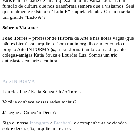
Paris é uma cidade de uma riqueza cultural avassaladora. É um
furacão de cultura que nos transforma sempre que a visitamos. Será
que realmente existe um “Lado B” naquela cidade? Ou tudo seria
um grande “Lado A”?
Sobre o Viajante:
João Torres
– professor de História da Arte e nas horas vagas (que
não existem) sou arquiteto. Com muito orgulho em ter criado o
projeto Arte IN FORMA (@arte.in.forma) junto com a dupla de
colegas-amigas Katia Souza e Lourdes Luz. Somos um trio
entusiastas em arte e cultura.
Arte IN FORMA
Lourdes Luz / Katia Souza / João Torres
Você já conhece nossas redes sociais?
Já segue a Conexão Décor?
Siga o nosso
Instagram
e
Facebook
e acompanhe as novidades
sobre decoração, arquitetura e arte.