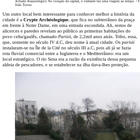
Achado Arqueológico No coração da capital, o visitante faz uma viagem ao tempo. / F
João Torres
Um outro local bem interessante para conhecer melhor a história da
cidade é a
Crypte Archéologique
, que fica no subterrâneo da praça
em frente à Notre Dame, em uma entrada escondida. Ali, restos de
alicerces e paredes revelam ao público as primeiras habitações do
povo celta/gaulês, chamado
Parisii
, de 2,2mil anos atrás. Tribo, essa,
que, somente no século IV d.C, deu nome à atual cidade. Os
parisii
instalaram-se na Île de la Cité no século III a.C, pois ali já se fazia
rota fluvial comercial entre a Inglaterra e o Mediterrâneo: era um
local estratégico. O rio Sena era a razão da existência dessa pequena
aldeia de pescadores, e se estabelecer na ilha dava-lhes proteção.