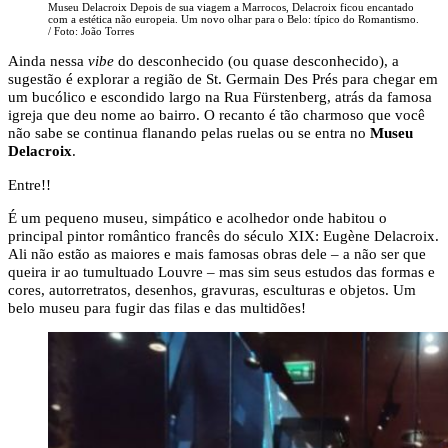
Museu Delacroix Depois de sua viagem a Marrocos, Delacroix ficou encantado
com a estética não europeia. Um novo olhar para o Belo: típico do Romantismo.
/ Foto: João Torres
Ainda nessa
vibe
do desconhecido (ou quase desconhecido), a
sugestão é explorar a região de St. Germain Des Prés para chegar em
um bucólico e escondido largo na Rua Fürstenberg, atrás da famosa
igreja que deu nome ao bairro. O recanto é tão charmoso que você
não sabe se continua flanando pelas ruelas ou se entra no
Museu
Delacroix
.
Entre!!
É um pequeno museu, simpático e acolhedor onde habitou o
principal pintor romântico francês do século XIX: Eugène Delacroix.
Ali não estão as maiores e mais famosas obras dele – a não ser que
queira ir ao tumultuado Louvre – mas sim seus estudos das formas e
cores, autorretratos, desenhos, gravuras, esculturas e objetos. Um
belo museu para fugir das filas e das multidões!