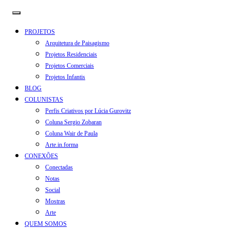
PROJETOS
Arquitetura de Paisagismo
Projetos Residenciais
Projetos Comerciais
Projetos Infantis
BLOG
COLUNISTAS
Perfis Criativos por Lúcia Gurovitz
Coluna Sergio Zobaran
Coluna Wair de Paula
Arte.in.forma
CONEXÕES
Conectadas
Notas
Social
Mostras
Arte
QUEM SOMOS