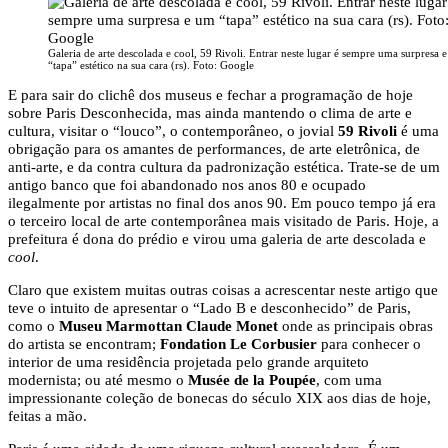
Galeria de arte descolada e cool, 59 Rivoli. Entrar neste lugar é sempre uma surpresa 
“tapa” estético na sua cara (rs). Foto: Google
E para sair do clichê dos museus e fechar a programação de hoje
sobre Paris Desconhecida, mas ainda mantendo o clima de arte e
cultura, visitar o “louco”, o contemporâneo, o jovial
59 Rivoli
é uma
obrigação para os amantes de performances, de arte eletrônica, de
anti-arte, e da contra cultura da padronização estética. Trate-se de um
antigo banco que foi abandonado nos anos 80 e ocupado
ilegalmente por artistas no final dos anos 90. Em pouco tempo já era
o terceiro local de arte contemporânea mais visitado de Paris. Hoje, a
prefeitura é dona do prédio e virou uma galeria de arte descolada e
cool
.
Claro que existem muitas outras coisas a acrescentar neste artigo que
teve o intuito de apresentar o “Lado B e desconhecido” de Paris,
como o
Museu Marmottan Claude Monet
onde as principais obras
do artista se encontram;
Fondation Le Corbusier
para conhecer o
interior de uma residência projetada pelo grande arquiteto
modernista; ou até mesmo o
Musée de la Poupée
, com uma
impressionante coleção de bonecas do século XIX aos dias de hoje,
feitas a mão.