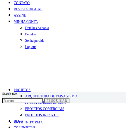
CONTATO
REVISTA DIGITAL
ASSINE
MINHA CONTA
Detalhes da conta
Pedidos
Senha perdida
Log out
PROJETOS
Search for:
ARQUITETURA DE PAISAGISMO
PESQUISAR
PROJETOS RESIDENCIAIS
PROJETOS COMERCIAIS
PROJETOS INFANTIS
BLOG
ARTE.IN.FORMA
COLUNISTAS