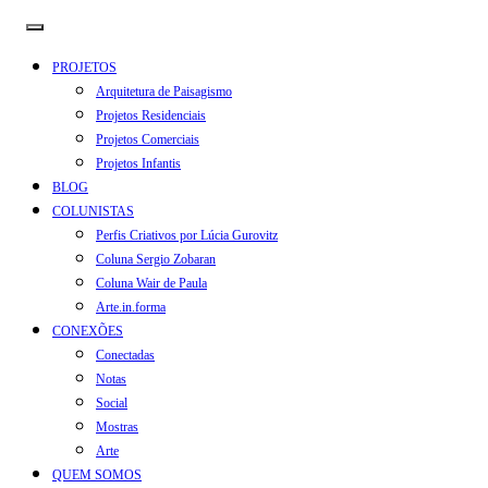
PROJETOS
Arquitetura de Paisagismo
Projetos Residenciais
Projetos Comerciais
Projetos Infantis
BLOG
COLUNISTAS
Perfis Criativos por Lúcia Gurovitz
Coluna Sergio Zobaran
Coluna Wair de Paula
Arte.in.forma
CONEXÕES
Conectadas
Notas
Social
Mostras
Arte
QUEM SOMOS