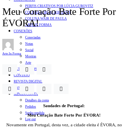
PERFIS CRIATIVOS POR LÚCIA GUROVITZ
Meu Coração Bate Forte Por
COLUNA SERGIO ZOBARAN
COLUNA WAIR DE PAULA
ÉVORA!
ARTE.IN.FORMA
CONEXÕES
Conectadas
Notas
Social
Arte.In.Forma
Mostras
Arte
QUEM SOMOS
CONTATO
REVISTA DIGITAL
ASSINE
MINHA CONTA
Detalhes da conta
Saudades de Portugal:
Pedidos
Senha perdida
Meu Coração Bate Forte Por ÉVORA!
Log out
Novamente em Portugal, desta vez, a cidade eleita é ÉVORA, no