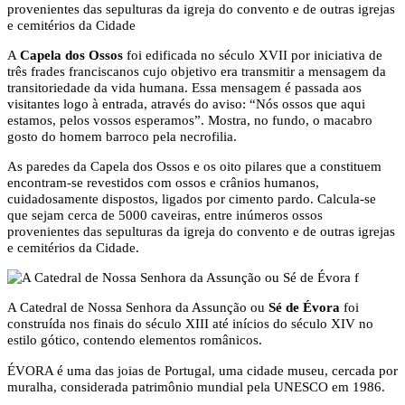
A
Capela dos Ossos
foi edificada no século XVII por iniciativa de
três frades franciscanos cujo objetivo era transmitir a mensagem da
transitoriedade da vida humana. Essa mensagem é passada aos
visitantes logo à entrada, através do aviso: “Nós ossos que aqui
estamos, pelos vossos esperamos”. Mostra, no fundo, o macabro
gosto do homem barroco pela necrofilia.
As paredes da Capela dos Ossos e os oito pilares que a constituem
encontram-se revestidos com ossos e crânios humanos,
cuidadosamente dispostos, ligados por cimento pardo. Calcula-se
que sejam cerca de 5000 caveiras, entre inúmeros ossos
provenientes das sepulturas da igreja do convento e de outras igrejas
e cemitérios da Cidade.
A Catedral de Nossa Senhora da Assunção ou
Sé de Évora
foi
construída nos finais do século XIII até inícios do século XIV no
estilo gótico, contendo elementos românicos.
ÉVORA é uma das joias de Portugal, uma cidade museu, cercada por
muralha, considerada patrimônio mundial pela UNESCO em 1986.