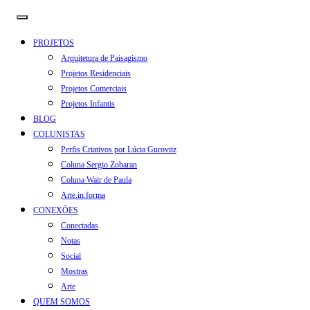
PROJETOS
Arquitetura de Paisagismo
Projetos Residenciais
Projetos Comerciais
Projetos Infantis
BLOG
COLUNISTAS
Perfis Criativos por Lúcia Gurovitz
Coluna Sergio Zobaran
Coluna Wair de Paula
Arte.in.forma
CONEXÕES
Conectadas
Notas
Social
Mostras
Arte
QUEM SOMOS