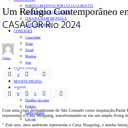
PERFIS CRIATIVOS POR LÚCIA GUROVITZ
Um Refúgio Contemporâneo em 
COLUNA SERGIO ZOBARAN
COLUNA WAIR DE PAULA
CASACOR Rio 2024
ARTE.IN.FORMA
CONEXÕES
Conectadas
Notas
Social
Mostras
Celina
Arte
QUEM SOMOS
CONTATO
REVISTA DIGITAL
ASSINE
MINHA CONTA
Detalhes da conta
Pedidos
Com uma vista deslumbrante de São Conrado como inspiração,Paol
Senha perdida
representar o Casa Shopping, transformando-se em um amplo living in
Log out
“
Este ano, meu ambiente representa o Casa Shopping, e minha intenç