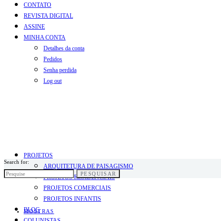
CONTATO
REVISTA DIGITAL
ASSINE
MINHA CONTA
Detalhes da conta
Pedidos
Senha perdida
Log out
PROJETOS
Search for:
ARQUITETURA DE PAISAGISMO
PESQUISAR
PROJETOS RESIDENCIAIS
PROJETOS COMERCIAIS
PROJETOS INFANTIS
BLOG
MOSTRAS
COLUNISTAS