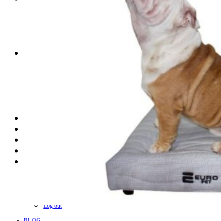
PERFIS CRIATIVOS POR LÚCIA GUROVITZ
COLUNA SERGIO ZOBARAN
COLUNA WAIR DE PAULA
ARTE.IN.FORMA
CONEXÕES
Conectadas
Notas
Social
Mostras
Arte
QUEM SOMOS
CONTATO
REVISTA DIGITAL
ASSINE
MINHA CONTA
Detalhes da conta
Pedidos
Senha perdida
Log out
BLOG