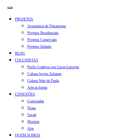
PROJETOS
Arquitetura de Paisagismo
Projetos Residenciais
Projetos Comerciais
Projetos Infantis
BLOG
COLUNISTAS
Perfis Criativos por Lúcia Gurovitz
Coluna Sergio Zobaran
Coluna Wair de Paula
Arte.in.forma
CONEXÕES
Conectadas
Notas
Social
Mostras
Arte
QUEM SOMOS