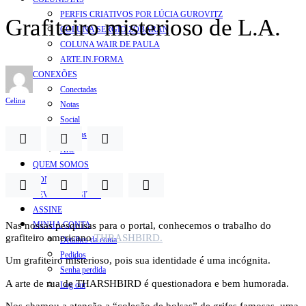
PERFIS CRIATIVOS POR LÚCIA GUROVITZ
Grafiteiro misterioso de L.A.
COLUNA SERGIO ZOBARAN
COLUNA WAIR DE PAULA
ARTE.IN.FORMA
CONEXÕES
Conectadas
Celina
Notas
Social
Mostras
Arte
QUEM SOMOS
CONTATO
REVISTA DIGITAL
ASSINE
Nas nossas pesquisas para o portal, conhecemos o trabalho do
MINHA CONTA
grafiteiro americano
THRASHBIRD.
Detalhes da conta
Pedidos
Um grafiteiro misterioso, pois sua identidade é uma incógnita.
Senha perdida
A arte de rua de THARSHBIRD é questionadora e bem humorada.
Log out
Nos chamou a atenção a “coleção de bolsas” de grifes famosas, uma