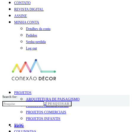
CONTATO
REVISTA DIGITAL
ASSINE
MINHA CONTA
Detalhes da conta
Pedidos
Senha perdida
Log out
PROJETOS
Search for:
ARQUITETURA DE PAISAGISMO
PESQUISAR
PROJETOS RESIDENCIAIS
PROJETOS COMERCIAIS
PROJETOS INFANTIS
BLOG
ARTE
COLUNISTAS