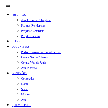
PROJETOS
Arquitetura de Paisagismo
Projetos Residenciais
Projetos Comerciais
Projetos Infantis
BLOG
COLUNISTAS
Perfis Criativos por Lúcia Gurovitz
Coluna Sergio Zobaran
Coluna Wair de Paula
Arte.in.forma
CONEXÕES
Conectadas
Notas
Social
Mostras
Arte
QUEM SOMOS