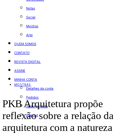
Notas
Social
Mostras
Arte
QUEM SOMOS
CONTATO
REVISTA DIGITAL
ASSINE
MINHA CONTA
MOSTRAS
Detalhes da conta
Pedidos
PKB Arquitetura propõe
Senha perdida
reflexão sobre a relação da
Log out
arquitetura com a natureza