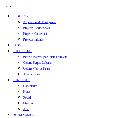
PROJETOS
Arquitetura de Paisagismo
Projetos Residenciais
Projetos Comerciais
Projetos Infantis
BLOG
COLUNISTAS
Perfis Criativos por Lúcia Gurovitz
Coluna Sergio Zobaran
Coluna Wair de Paula
Arte.in.forma
CONEXÕES
Conectadas
Notas
Social
Mostras
Arte
QUEM SOMOS