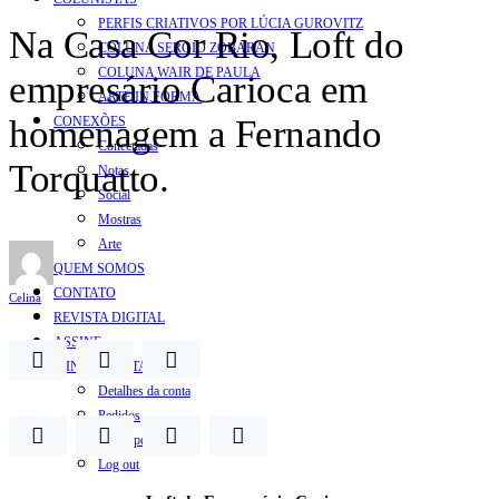
PERFIS CRIATIVOS POR LÚCIA GUROVITZ
Na Casa Cor Rio, Loft do
COLUNA SERGIO ZOBARAN
COLUNA WAIR DE PAULA
empresário Carioca em
ARTE.IN.FORMA
homenagem a Fernando
CONEXÕES
Conectadas
Torquatto.
Notas
Social
Mostras
Arte
QUEM SOMOS
CONTATO
Celina
REVISTA DIGITAL
ASSINE
MINHA CONTA
Detalhes da conta
Pedidos
Senha perdida
Log out