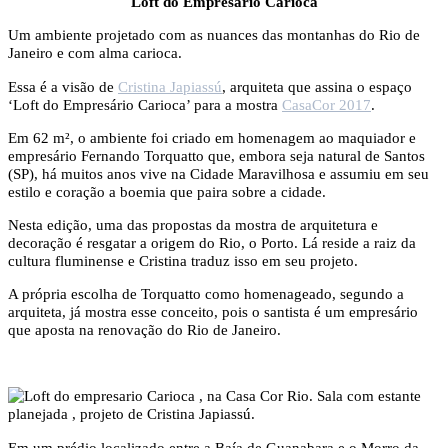
Loft do Empresário Carioca
Um ambiente projetado com as nuances das montanhas do Rio de
Janeiro e com alma carioca.
Essa é a visão de
Cristina Japiassú
, arquiteta que assina o espaço
‘Loft do Empresário Carioca’ para a mostra
CasaCor 2017
.
Em 62 m², o ambiente foi criado em homenagem ao maquiador e
empresário Fernando Torquatto que, embora seja natural de Santos
(SP), há muitos anos vive na Cidade Maravilhosa e assumiu em seu
estilo e coração a boemia que paira sobre a cidade.
Nesta edição, uma das propostas da mostra de arquitetura e
decoração é resgatar a origem do Rio, o Porto. Lá reside a raiz da
cultura fluminense e Cristina traduz isso em seu projeto.
A própria escolha de Torquatto como homenageado, segundo a
arquiteta, já mostra esse conceito, pois o santista é um empresário
que aposta na renovação do Rio de Janeiro.
Em um prédio localizado entre a Baía de Guanabara e o Morro da