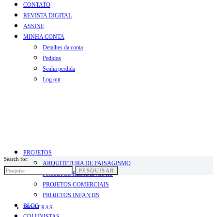
CONTATO
REVISTA DIGITAL
ASSINE
MINHA CONTA
Detalhes da conta
Pedidos
Senha perdida
Log out
PROJETOS
Search for:
ARQUITETURA DE PAISAGISMO
PESQUISAR
PROJETOS RESIDENCIAIS
PROJETOS COMERCIAIS
PROJETOS INFANTIS
BLOG
MOSTRAS
COLUNISTAS