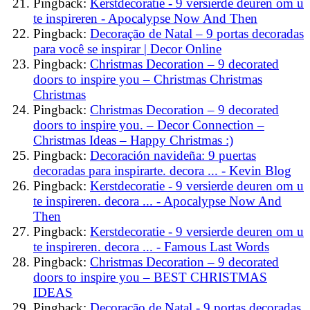
Pingback:
Kerstdecoratie - 9 versierde deuren om u
te inspireren - Apocalypse Now And Then
Pingback:
Decoração de Natal – 9 portas decoradas
para você se inspirar | Decor Online
Pingback:
Christmas Decoration – 9 decorated
doors to inspire you – Christmas Christmas
Christmas
Pingback:
Christmas Decoration – 9 decorated
doors to inspire you. – Decor Connection –
Christmas Ideas – Happy Christmas :)
Pingback:
Decoración navideña: 9 puertas
decoradas para inspirarte. decora ... - Kevin Blog
Pingback:
Kerstdecoratie - 9 versierde deuren om u
te inspireren. decora ... - Apocalypse Now And
Then
Pingback:
Kerstdecoratie - 9 versierde deuren om u
te inspireren. decora ... - Famous Last Words
Pingback:
Christmas Decoration – 9 decorated
doors to inspire you – BEST CHRISTMAS
IDEAS
Pingback:
Decoração de Natal - 9 portas decoradas