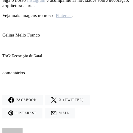
Siga o nosso
Instagram
e acompanhe as novidades sobre decoração,
arquitetura e arte.
Veja mais imagens no nosso
Pinterest
.
Celina Mello Franco
TAG: Decoração de Natal.
comentários
FACEBOOK
X (TWITTER)
PINTEREST
MAIL