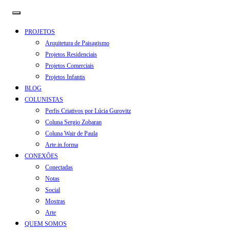
PROJETOS
Arquitetura de Paisagismo
Projetos Residenciais
Projetos Comerciais
Projetos Infantis
BLOG
COLUNISTAS
Perfis Criativos por Lúcia Gurovitz
Coluna Sergio Zobaran
Coluna Wair de Paula
Arte.in.forma
CONEXÕES
Conectadas
Notas
Social
Mostras
Arte
QUEM SOMOS