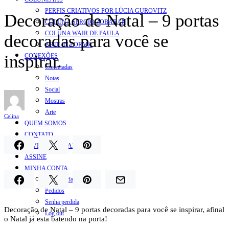
PERFIS CRIATIVOS POR LÚCIA GUROVITZ
Decoração de Natal – 9 portas
COLUNA SERGIO ZOBARAN
COLUNA WAIR DE PAULA
decoradas para você se
ARTE.IN.FORMA
inspirar.
CONEXÕES
Conectadas
Notas
Social
Mostras
Arte
Celina
QUEM SOMOS
CONTATO
REVISTA DIGITAL
ASSINE
MINHA CONTA
Detalhes da conta
Pedidos
Senha perdida
Decoração de Natal – 9 portas decoradas para você se inspirar, afinal
Log out
o Natal já esta batendo na porta!