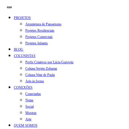
PROJETOS
Arquitetura de Paisagismo
Projetos Residenciais
Projetos Comerciais
Projetos Infantis
BLOG
COLUNISTAS
Perfis Criativos por Lúcia Gurovitz
Coluna Sergio Zobaran
Coluna Wair de Paula
Arte.in.forma
CONEXÕES
Conectadas
Notas
Social
Mostras
Arte
QUEM SOMOS