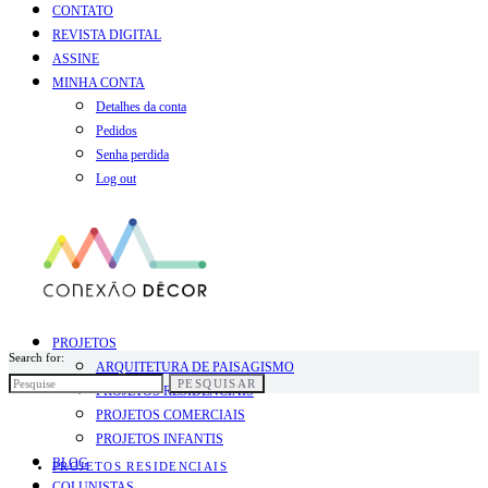
CONTATO
REVISTA DIGITAL
ASSINE
MINHA CONTA
Detalhes da conta
Pedidos
Senha perdida
Log out
PROJETOS
Search for:
ARQUITETURA DE PAISAGISMO
PESQUISAR
PROJETOS RESIDENCIAIS
PROJETOS COMERCIAIS
PROJETOS INFANTIS
BLOG
PROJETOS RESIDENCIAIS
COLUNISTAS