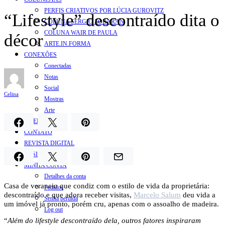
PERFIS CRIATIVOS POR LÚCIA GUROVITZ
“Lifestyle” descontraído dita o
COLUNA SERGIO ZOBARAN
COLUNA WAIR DE PAULA
décor
ARTE.IN.FORMA
CONEXÕES
Conectadas
Notas
Social
Celina
Mostras
Arte
QUEM SOMOS
CONTATO
REVISTA DIGITAL
ASSINE
MINHA CONTA
Detalhes da conta
Casa de veraneio que condiz com o estilo de vida da proprietária:
Pedidos
descontraído e que adora receber visitas,
Marcelo Salum
deu vida a
Senha perdida
um imóvel já pronto, porém cru, apenas com o assoalho de madeira.
Log out
“
Além do lifestyle descontraído dela, outros fatores inspiraram