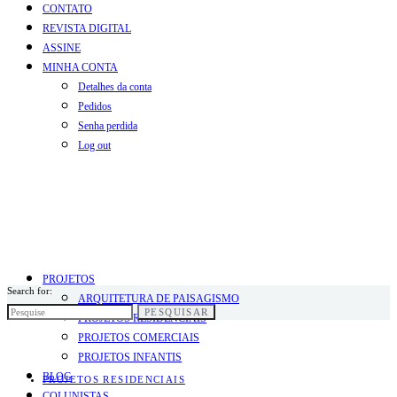
CONTATO
REVISTA DIGITAL
ASSINE
MINHA CONTA
Detalhes da conta
Pedidos
Senha perdida
Log out
PROJETOS
Search for:
ARQUITETURA DE PAISAGISMO
PESQUISAR
PROJETOS RESIDENCIAIS
PROJETOS COMERCIAIS
PROJETOS INFANTIS
BLOG
PROJETOS RESIDENCIAIS
COLUNISTAS