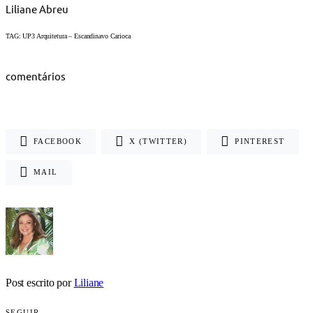
Liliane Abreu
TAG: UP3 Arquitetura – Escandinavo Carioca
comentários
FACEBOOK
X (TWITTER)
PINTEREST
MAIL
Post escrito por
Liliane
SEGUIR