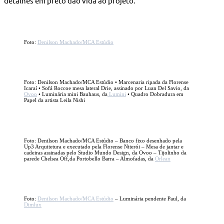
detalhes em preto dão vida ao projeto.
Foto:
Denilson Machado/MCA Estúdio
Foto: Denilson Machado/MCA Estúdio • Marcenaria ripada da Florense
Icaraí • Sofá Roccoe mesa lateral Drie, assinado por Luan Del Savio, da
Ovoo
• Luminária mini Bauhaus, da
Lumini
• Quadro Dobradura em
Papel da artista Leila Nishi
Foto: Denilson Machado/MCA Estúdio – Banco fixo desenhado pela
Up3 Arquitetura e executado pela Florense Niterói – Mesa de jantar e
cadeiras assinadas pelo Studio Mundo Design, da Ovoo – Tijolinho da
parede Chelsea Off,da Portobello Barra – Almofadas, da
Orlean
Foto:
Denilson Machado/MCA Estúdio
– Luminária pendente Paul, da
Dimlux