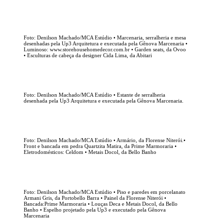
Foto: Denilson Machado/MCA Estúdio • Marcenaria, serralheria e mesa
desenhadas pela Up3 Arquitetura e executada pela Gênova Marcenaria •
Luminoso: www.storehousehomedecor.com.br • Garden seats, da Ovoo
• Esculturas de cabeça da designer Cida Lima, da Abitari
Foto: Denilson Machado/MCA Estúdio • Estante de serralheria
desenhada pela Up3 Arquitetura e executada pela Gênova Marcenaria.
Foto: Denilson Machado/MCA Estúdio • Armário, da Florense Niterói.•
Front e bancada em pedra Quartzita Matira, da Prime Marmoraria •
Eletrodomésticos: Celdom • Metais Docol, da Bello Banho
Foto: Denilson Machado/MCA Estúdio • Piso e paredes em porcelanato
Armani Gris, da Portobello Barra • Painel da Florense Niterói •
Bancada:Prime Marmoraria • Louças Deca e Metais Docol, da Bello
Banho • Espelho projetado pela Up3 e executado pela Gênova
Marcenaria