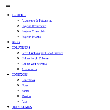
PROJETOS
Arquitetura de Paisagismo
Projetos Residenciais
Projetos Comerciais
Projetos Infantis
BLOG
COLUNISTAS
Perfis Criativos por Lúcia Gurovitz
Coluna Sergio Zobaran
Coluna Wair de Paula
Arte.in.forma
CONEXÕES
Conectadas
Notas
Social
Mostras
Arte
QUEM SOMOS