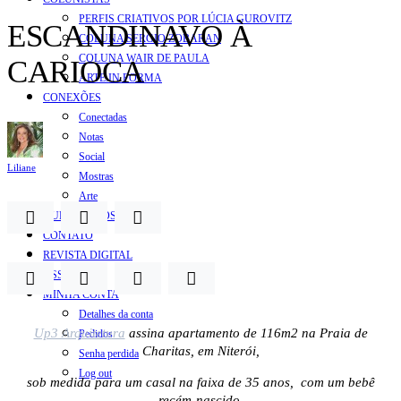
PERFIS CRIATIVOS POR LÚCIA GUROVITZ
ESCANDINAVO À
COLUNA SERGIO ZOBARAN
COLUNA WAIR DE PAULA
CARIOCA
ARTE.IN.FORMA
CONEXÕES
Conectadas
Notas
Social
Liliane
Mostras
Arte
QUEM SOMOS
CONTATO
REVISTA DIGITAL
ASSINE
MINHA CONTA
Detalhes da conta
Up3 Arquitetura
assina apartamento de 116m2
na Praia de
Pedidos
Charitas, em Niterói,
Senha perdida
Log out
sob medida para um casal na faixa de 35 anos,
com um bebê
recém-nascido.