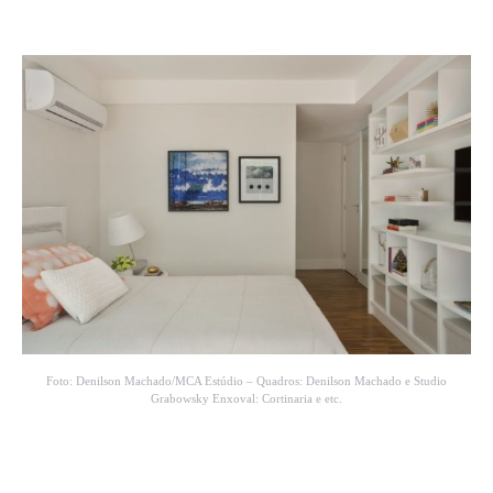
Foto: Denilson Machado/MCA Estúdio – Quadros: Denilson Machado e Studio
Grabowsky Enxoval: Cortinaria e etc.