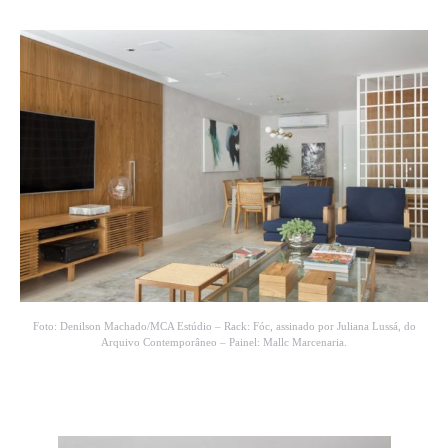
Foto: Denilson Machado/MCA Estúdio – Rack: Fóc, assinado por Juliana Lussá, do
Arquivo Contemporâneo – Painel: Mallc Marcenaria.