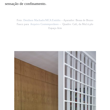
sensação de confinamento.
Foto:
Denilson Machado/MCA Estúdio
– Aparador: Bossa de Bruno
Faucz para
Arquivo Contemporâneo
– Quadro: Cafi, da Mul.ti.plo
Espaço Arte