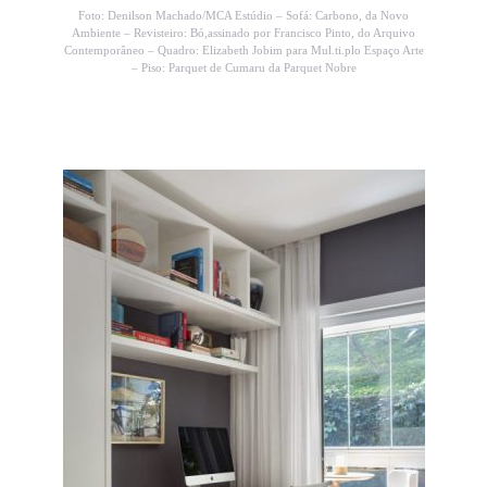
Foto: Denilson Machado/MCA Estúdio – Sofá: Carbono, da Novo
Ambiente – Revisteiro: Bó,assinado por Francisco Pinto, do Arquivo
Contemporâneo – Quadro: Elizabeth Jobim para Mul.ti.plo Espaço Arte
– Piso: Parquet de Cumaru da Parquet Nobre