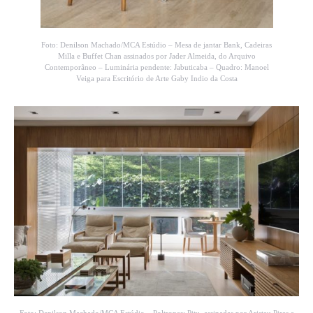
Foto: Denilson Machado/MCA Estúdio – Mesa de jantar Bank, Cadeiras
Milla e Buffet Chan assinados por Jader Almeida, do Arquivo
Contemporâneo – Luminária pendente: Jabuticaba – Quadro: Manoel
Veiga para Escritório de Arte Gaby Indio da Costa
Foto: Denilson Machado/MCA Estúdio – Poltronas: Pitu, assinadas por Aristeu Pires e