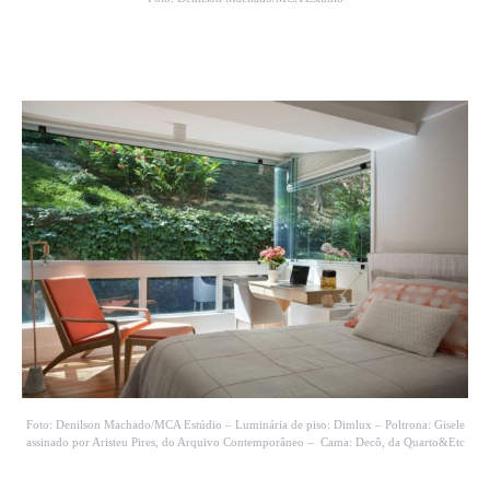
Foto: Denilson Machado/MCA Estúdio – Luminária de piso: Dimlux – Poltrona: Gisele
assinado por Aristeu Pires, do Arquivo Contemporâneo – Cama: Decô, da Quarto&Etc