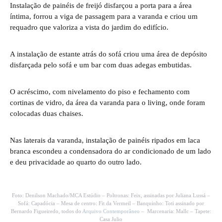
Instalação de painéis de freijó disfarçou a porta para a área
íntima, forrou a viga de passagem para a varanda e criou um
requadro que valoriza a vista do jardim do edifício.
A instalação de estante atrás do sofá criou uma área de depósito
disfarçada pelo sofá e um bar com duas adegas embutidas.
O acréscimo, com nivelamento do piso e fechamento com
cortinas de vidro, da área da varanda para o living, onde foram
colocadas duas chaises.
Nas laterais da varanda, instalação de painéis ripados em laca
branca escondeu a condensadora do ar condicionado de um lado
e deu privacidade ao quarto do outro lado.
Foto: Denilson Machado/MCA Estúdio – Poltronas: Feix, assinadas por Juliana Lussá –
Sofá: Capadócia – Mesa de centro: Fit da Vermeil – Banquinho: Toti assinado por
Bernardo Figueiredo, todos do
Arquivo Contemporâneo
– Marcenaria: Mallc – Tapete:
Casa Julio