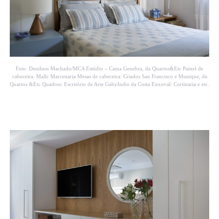
Foto: Denilson Machado/MCA Estúdio – Cama Genebra, da Quartos&Etc Painel de
cabeceira: Mallc Marcenaria Mesas de cabeceira: Criados San Francisco e Munique, da
Quartos &Etc Quadros: Escritório de Arte GabyIndio da Costa Enxoval: Cortinaria e etc.