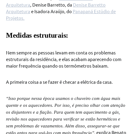
Arquitetura
, Denise Barretto, da
Denise Barretto
Arquitetura
e Isadora Araújo, do
Panapaná Estúdio de
Projetos.
Medidas estruturais:
Nem sempre as pessoas levam em conta os problemas
estruturais da residência, e elas acabam aparecendo com
maior frequência quando os termômetros baixam.
A primeira coisa a se fazer é checar a elétrica da casa.
“Isso porque nessa época usamos o chuveiro com água mais
quente e os aquecedores. Por isso, é preciso olhar com atenção
os disjuntores e a fiação. Para quem tem aquecimento a gás,
revisão nos aquecedores para verificar se estão herméticos e
sem problemas de vazamentos. Além disso, assegurar-se que
, explica Renato
estão aptos para usá-los com mais frequência”