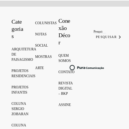
Cone
Cate
Search for:
COLUNISTAS
xão
goria
Déco
NOTAS
s
PESQUISAR
r
SOCIAL
ARQUITETURA
DE
QUEM
MOSTRAS
PAISAGISMO
SOMOS
ARTE
PROJETOS
CONTATO
RESIDENCIAIS
REVISTA
PROJETOS
DIGITAL
INFANTIS
– BKP
COLUNA
ASSINE
SERGIO
ZOBARAN
COLUNA