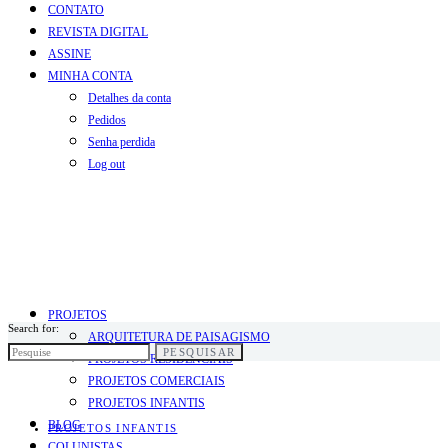
CONTATO
REVISTA DIGITAL
ASSINE
MINHA CONTA
Detalhes da conta
Pedidos
Senha perdida
Log out
PROJETOS
Search for:
ARQUITETURA DE PAISAGISMO
PESQUISAR
PROJETOS RESIDENCIAIS
PROJETOS COMERCIAIS
PROJETOS INFANTIS
BLOG
PROJETOS INFANTIS
COLUNISTAS