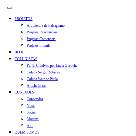
PROJETOS
Arquitetura de Paisagismo
Projetos Residenciais
Projetos Comerciais
Projetos Infantis
BLOG
COLUNISTAS
Perfis Criativos por Lúcia Gurovitz
Coluna Sergio Zobaran
Coluna Wair de Paula
Arte.in.forma
CONEXÕES
Conectadas
Notas
Social
Mostras
Arte
QUEM SOMOS