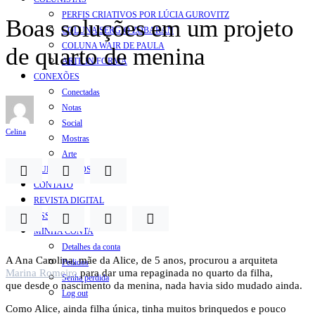
PERFIS CRIATIVOS POR LÚCIA GUROVITZ
Boas soluções em um projeto
COLUNA SERGIO ZOBARAN
COLUNA WAIR DE PAULA
de quarto de menina
ARTE.IN.FORMA
CONEXÕES
Conectadas
Notas
Social
Celina
Mostras
Arte
QUEM SOMOS
CONTATO
REVISTA DIGITAL
ASSINE
MINHA CONTA
Detalhes da conta
A Ana Carolina, mãe da Alice, de 5 anos, procurou a arquiteta
Pedidos
Marina Romeiro
para dar uma repaginada no quarto da filha,
Senha perdida
que desde o nascimento da menina, nada havia sido mudado ainda.
Log out
Como Alice, ainda filha única, tinha muitos brinquedos e pouco