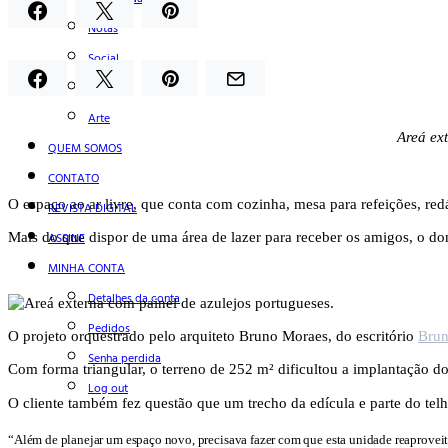
Notas
Social
Mostras
Arte
Areá ex
QUEM SOMOS
CONTATO
O espaço ao ar livre, que conta com cozinha, mesa para refeições, redá
REVISTA DIGITAL
Mais do que dispor de uma área de lazer para receber os amigos, o do
ASSINE
MINHA CONTA
Detalhes da conta
Pedidos
O projeto orquestrado pelo arquiteto Bruno Moraes, do escritório
Brun
Senha perdida
Com forma triangular, o terreno de 252 m² dificultou a implantação d
Log out
O cliente também fez questão que um trecho da edícula e parte do tel
“Além de planejar um espaço novo, precisava fazer com que esta unidade reaprovei