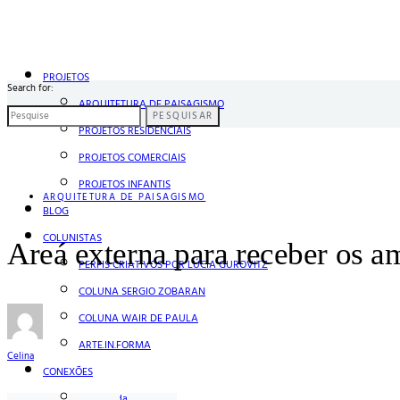
PROJETOS
Search for:
ARQUITETURA DE PAISAGISMO
PESQUISAR
PROJETOS RESIDENCIAIS
PROJETOS COMERCIAIS
PROJETOS INFANTIS
ARQUITETURA DE PAISAGISMO
BLOG
COLUNISTAS
Areá externa para receber os a
PERFIS CRIATIVOS POR LÚCIA GUROVITZ
COLUNA SERGIO ZOBARAN
COLUNA WAIR DE PAULA
ARTE.IN.FORMA
Celina
CONEXÕES
Conectadas