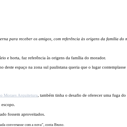
terna para receber os amigos, com referência às origens da família do 
rio e horta, faz referência às origens da família do morador.
no deste espaço na zona sul paulistana queria que o lugar contemplasse 
o Moraes Arquitetura
, também tinha o desafio de oferecer uma fuga do 
o escopo.
hado fossem aproveitados.
tada conversasse com a nova”, conta Bruno.