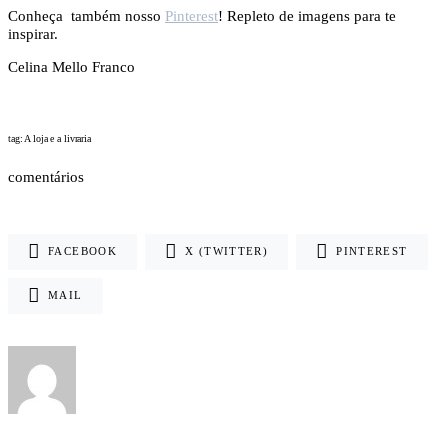
Conheça também nosso
Pinterest
! Repleto de imagens para te
inspirar.
Celina Mello Franco
tag: A loja e a livraria
comentários
FACEBOOK
X (TWITTER)
PINTEREST
MAIL