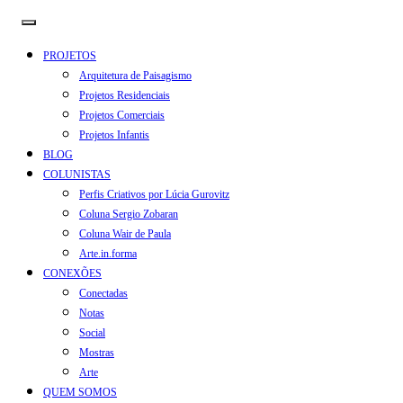
PROJETOS
Arquitetura de Paisagismo
Projetos Residenciais
Projetos Comerciais
Projetos Infantis
BLOG
COLUNISTAS
Perfis Criativos por Lúcia Gurovitz
Coluna Sergio Zobaran
Coluna Wair de Paula
Arte.in.forma
CONEXÕES
Conectadas
Notas
Social
Mostras
Arte
QUEM SOMOS