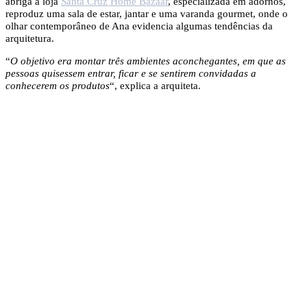
abriga a loja
Santa Cruz Home Bazaar
, especializada em adornos,
reproduz uma sala de estar, jantar e uma varanda gourmet, onde o
olhar contemporâneo de Ana evidencia algumas tendências da
arquitetura.
“
O objetivo era montar três ambientes aconchegantes, em que as
pessoas quisessem entrar, ficar e se sentirem convidadas a
conhecerem os produtos
“, explica a arquiteta.