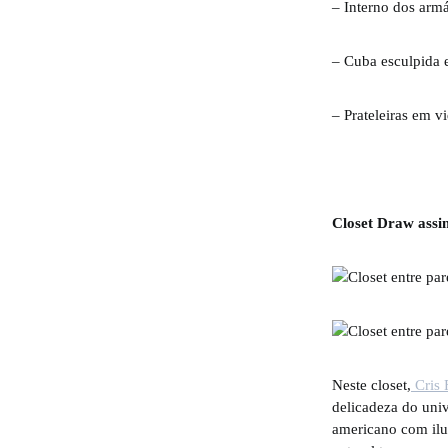
– Interno dos armá
– Cuba esculpida 
– Prateleiras em 
Closet Draw assi
Neste closet,
Cris 
delicadeza do univ
americano com ilum