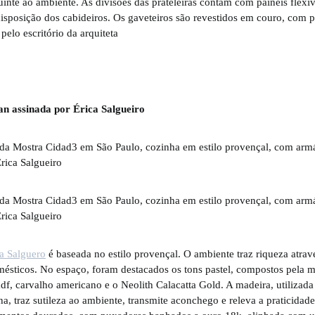
uinte ao ambiente. As divisões das prateleiras contam com painéis flexí
 disposição dos cabideiros. Os gaveteiros são revestidos em couro, com 
 pelo escritório da arquiteta
n assinada por Érica Salgueiro
a Salguero
é baseada no estilo provençal. O ambiente traz riqueza atra
ésticos. No espaço, foram destacados os tons pastel, compostos pela mi
df, carvalho americano e o Neolith Calacatta Gold. A madeira, utiliza
ha, traz sutileza ao ambiente, transmite aconchego e releva a praticidad