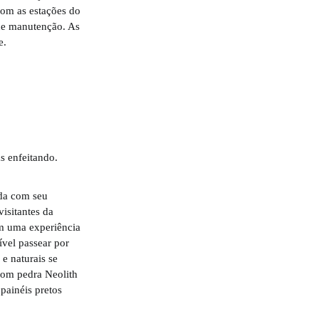
com as estações do
 de manutenção. As
e.
ada com seu
isitantes da
em uma experiência
ível passear por
 e naturais se
com pedra Neolith
painéis pretos