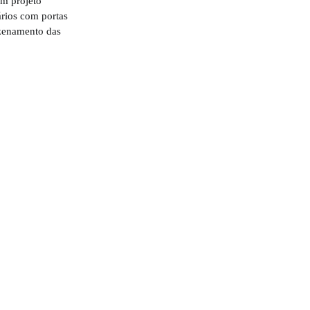
m projeto
ários com portas
azenamento das