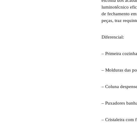
escolha dos acaba
luminotécnico efic
de fechamento em 
peças, traz requin
Diferencial:
– Primeira cozinha
– Molduras das po
– Coluna despense
– Puxadores banha
– Cristaleira com