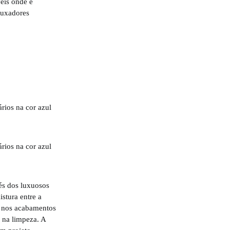
veis onde é
puxadores
vés dos luxuosos
stura entre a
da nos acabamentos
e na limpeza. A