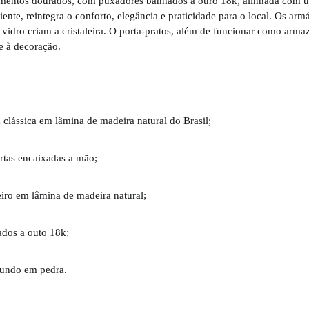
mentos dourados, com puxadores banhados a ouro 18k, alinhada com u
iente, reintegra o conforto, elegância e praticidade para o local. Os arm
vidro criam a cristaleira. O porta-pratos, além de funcionar como arm
te à decoração.
 clássica em lâmina de madeira natural do Brasil;
rtas encaixadas a mão;
iro em lâmina de madeira natural;
dos a outo 18k;
 fundo em pedra.