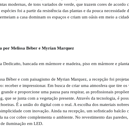
ntas modernas, de tons variados de verde, que trazem cores de acordo 
 espécies foi a partir da resistência das plantas e da pouca necessidade
permeiam a casa dominam os espaços e criam um oásis em meio a cidad
a por Melissa Béber e Myrian Marquez
ssa Béber e com paisagismo de Myrian Marquez, a recepção foi projet
o: receber e impressionar. Em busca de criar uma atmosfera que tire os v
e grande e proporcione uma pausa para respirar, as profissionais propõ
 que se junta com a vegetação presente. Através da tecnologia, é poss
achoeiras. É a união do digital com o real. A escolha dos materiais nobres
 simplicidade com inovação. Ainda na recepção, um sofisticado balcão 
ada na cor cobre complementa o ambiente. No revestimento das paredes, 
os de iluminação em LED.