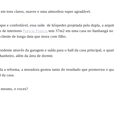
 em tons claros, suaves e uma atmosfera super agradável.
ue e confortável, essa suíte de hóspedes projetada pela dupla, a arqui
 de interiores
Patricia Franco
, tem 37m2 em uma casa no Itanhangá no 
cliente de longa data que mora com filho.
dente através da garagem e saída para o hall da casa principal, o quar
e banheiro, além da área de dormir.
da a reforma, a moradora gostou tanto do resultado que promoveu o qu
l da casa.
o mesmo, e voces?