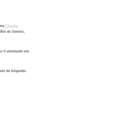
teta
Claudia
Rio de Janeiro,
to é setorizado em
arto de hóspedes