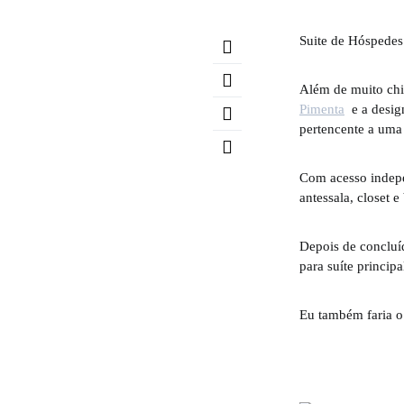
Suite de Hóspedes
Além de muito chiq
Pimenta
e a design
pertencente a uma 
Com acesso indepen
antessala, closet 
Depois de concluí
para suíte principa
Eu também faria 