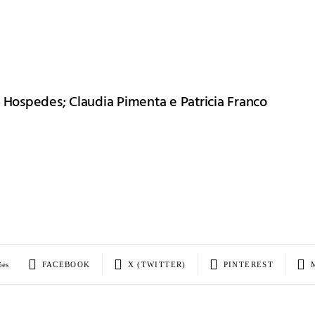
 Hospedes; Claudia Pimenta e Patricia Franco
ões
FACEBOOK
X (TWITTER)
PINTEREST