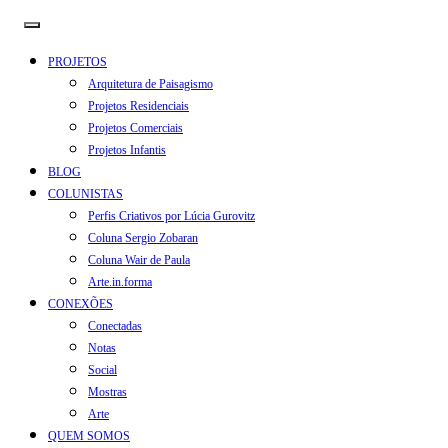
PROJETOS
Arquitetura de Paisagismo
Projetos Residenciais
Projetos Comerciais
Projetos Infantis
BLOG
COLUNISTAS
Perfis Criativos por Lúcia Gurovitz
Coluna Sergio Zobaran
Coluna Wair de Paula
Arte.in.forma
CONEXÕES
Conectadas
Notas
Social
Mostras
Arte
QUEM SOMOS