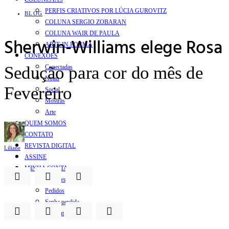
PERFIS CRIATIVOS POR LÚCIA GUROVITZ
BLOG
COLUNA SERGIO ZOBARAN
COLUNA WAIR DE PAULA
Sherwin-Williams elege Rosa
ARTE.IN.FORMA
CONEXÕES
Sedução para cor do mês de
Conectadas
Notas
Fevereiro
Social
Mostras
Arte
QUEM SOMOS
CONTATO
REVISTA DIGITAL
Liliane
ASSINE
MINHA CONTA
Detalhes da conta
Pedidos
Senha perdida
Log out