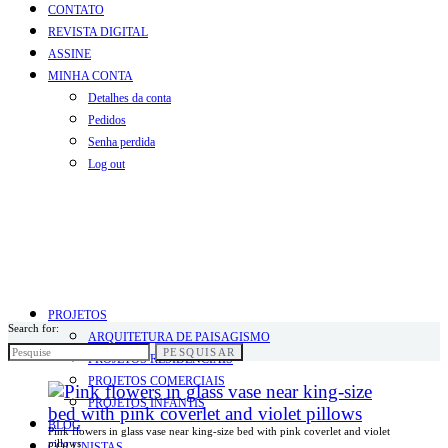
CONTATO
REVISTA DIGITAL
ASSINE
MINHA CONTA
Detalhes da conta
Pedidos
Senha perdida
Log out
PROJETOS
Search for:
ARQUITETURA DE PAISAGISMO
PESQUISAR
PROJETOS RESIDENCIAIS
PROJETOS COMERCIAIS
PROJETOS INFANTIS
BLOG
Pink flowers in glass vase near king-size bed with pink coverlet and violet
pillows
COLUNISTAS