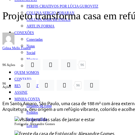
PERFIS CRIATIVOS POR LÚCIA GUROVITZ
Projeto transforma casa em refú
COLUNA SERGIO ZOBARAN
COLUNA WAIR DE PAULA
ARTE.IN.FORMA
CONEXÕES
Conectadas
Notas
Celina Mello Franco
Social
Mostras
96 Ações
96
Arte
QUEM SOMOS
CONTATO
96
96
REVISTA DIGITAL
Ações
ASSINE
MINHA CONTA
Em Santo Amaro, São Paulo, uma casa de 188 m² com área externa
Detalhes da conta
Arquitetura, deu origem a um refúgio vibrante, colorido e acolhe
Pedidos
Senha perdida
Fotógrafo: Alexandre Gomes
Log out