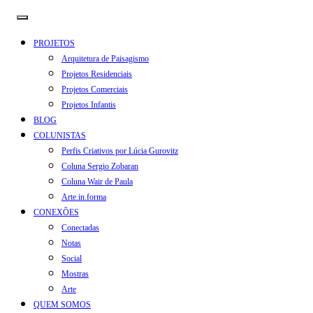
PROJETOS
Arquitetura de Paisagismo
Projetos Residenciais
Projetos Comerciais
Projetos Infantis
BLOG
COLUNISTAS
Perfis Criativos por Lúcia Gurovitz
Coluna Sergio Zobaran
Coluna Wair de Paula
Arte.in.forma
CONEXÕES
Conectadas
Notas
Social
Mostras
Arte
QUEM SOMOS