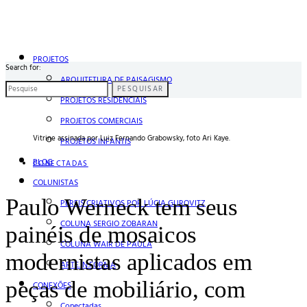
PROJETOS
Search for:
ARQUITETURA DE PAISAGISMO
PESQUISAR
PROJETOS RESIDENCIAIS
PROJETOS COMERCIAIS
Vitrine assinada por Luiz Fernando Grabowsky, foto Ari Kaye.
PROJETOS INFANTIS
BLOG
CONECTADAS
COLUNISTAS
Paulo Werneck tem seus
PERFIS CRIATIVOS POR LÚCIA GUROVITZ
COLUNA SERGIO ZOBARAN
painéis de mosaicos
COLUNA WAIR DE PAULA
modernistas aplicados em
ARTE.IN.FORMA
peças de mobiliário, com
CONEXÕES
Conectadas