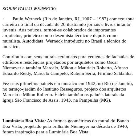
SOBRE PAULO WERNECK:
·
Paulo Werneck (Rio de Janeiro, RJ, 1907 – 1987) começou sua
carreira no final da década de 20 ilustrando jornais e livros infanto-
juvenis. Aos poucos, tornou-se colaborador de importantes
arquitetos, primeiro como desenhista técnico e depois como
muralista. Autodidata, Werneck introduziu no Brasil a técnica do
mosaico.
Contribuiu com seus murais cerâmicos para centenas de fachadas de
edifícios e residências projetados por arquitetos como Oscar
Niemeyer e também Marcelo, Milton e Maurício Roberto, Afonso
Eduardo Reidy, Marcelo Campelo, Rubem Serra, Firmino Saldanha.
Fez seus primeiros painéis em mosaico em 1942, no Rio de Janeiro,
no terraço-jardim do Instituto Resseguros, projeto dos arquitetos
Marcelo e Milton Roberto. É dele também os painéis laterais da
Igreja São Francisco de Assis, 1943, na Pampulha (MG).
Luminária Boa Vista
: As formas geométricas do mural do Banco
Boa Vista, projetado pelo brilhante Niemeyer na década de 1940,
foram inspiração para a Luminária Boa Vista.