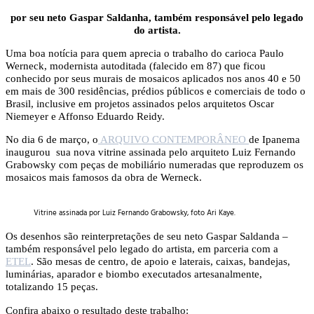
por seu neto Gaspar Saldanha, também responsável pelo legado
do artista.
Uma boa notícia para quem aprecia o trabalho do carioca Paulo
Werneck, modernista autoditada (falecido em 87) que ficou
conhecido por seus murais de mosaicos aplicados nos anos 40 e 50
em mais de 300 residências, prédios públicos e comerciais de todo o
Brasil, inclusive em projetos assinados pelos arquitetos Oscar
Niemeyer e Affonso Eduardo Reidy.
No dia 6 de março, o
ARQUIVO CONTEMPORÂNEO
de Ipanema
inaugurou sua nova vitrine assinada pelo arquiteto Luiz Fernando
Grabowsky com peças de mobiliário numeradas que reproduzem os
mosaicos mais famosos da obra de Werneck.
Vitrine assinada por Luiz Fernando Grabowsky, foto Ari Kaye.
Os desenhos são reinterpretações de seu neto Gaspar Saldanda –
também responsável pelo legado do artista, em parceria com a
ETEL
. São mesas de centro, de apoio e laterais, caixas, bandejas,
luminárias, aparador e biombo executados artesanalmente,
totalizando 15 peças.
Confira abaixo o resultado deste trabalho: