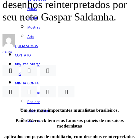
desenhos reinterpretados por
Notas
seu neto Gaspar Saldanha.
Social
Mostras
Arte
QUEM SOMOS
Celina
CONTATO
REVISTA DIGITAL
ASSINE
MINHA CONTA
Detalhes da conta
Pedidos
Um dos mais importantes muralistas brasileiros,
Senha perdida
Log out
Paulo Werneck tem seus famosos painéis de mosaicos
modernistas
aplicados em peças de mobiliário, com desenhos reinterpretados