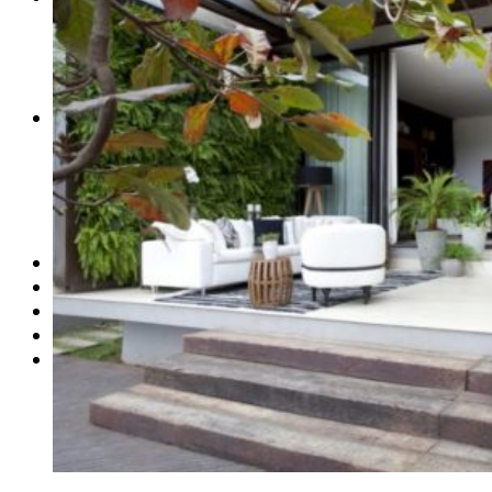
PERFIS CRIATIVOS POR LÚCIA GUROVITZ
COLUNA SERGIO ZOBARAN
COLUNA WAIR DE PAULA
ARTE.IN.FORMA
CONEXÕES
Conectadas
Notas
Social
Mostras
Arte
QUEM SOMOS
CONTATO
REVISTA DIGITAL
ASSINE
MINHA CONTA
Detalhes da conta
Pedidos
Senha perdida
Log out