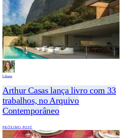
Liliane
Arthur Casas lança livro com 33
trabalhos, no Arquivo
Contemporâneo
PRÓXIMO POST