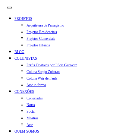
PROJETOS
Arquitetura de Paisagismo
Projetos Residenciais
Projetos Comerciais
Projetos Infantis
BLOG
COLUNISTAS
Perfis Criativos por Lúcia Gurovitz
Coluna Sergio Zobaran
Coluna Wair de Paula
Arte.in.forma
CONEXÕES
Conectadas
Notas
Social
Mostras
Arte
QUEM SOMOS