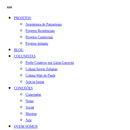
PROJETOS
Arquitetura de Paisagismo
Projetos Residenciais
Projetos Comerciais
Projetos Infantis
BLOG
COLUNISTAS
Perfis Criativos por Lúcia Gurovitz
Coluna Sergio Zobaran
Coluna Wair de Paula
Arte.in.forma
CONEXÕES
Conectadas
Notas
Social
Mostras
Arte
QUEM SOMOS