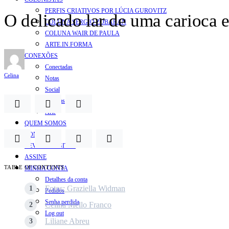
PERFIS CRIATIVOS POR LÚCIA GUROVITZ
O delicado lar de uma carioca 
COLUNA SERGIO ZOBARAN
COLUNA WAIR DE PAULA
ARTE.IN.FORMA
CONEXÕES
Conectadas
Celina
Notas
Social
Mostras
Arte
QUEM SOMOS
CONTATO
REVISTA DIGITAL
ASSINE
TABLE OF CONTENTS
MINHA CONTA
Detalhes da conta
Fotos: Graziella Widman
Pedidos
Senha perdida
Celina Mello Franco
Log out
Liliane Abreu