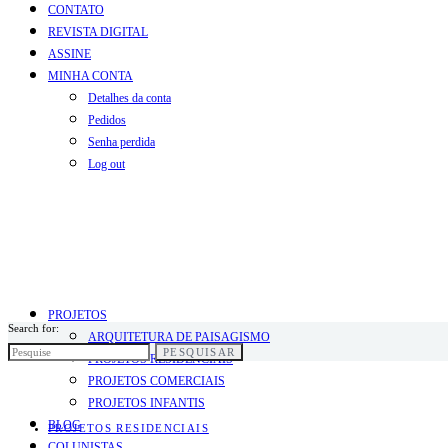
CONTATO
REVISTA DIGITAL
ASSINE
MINHA CONTA
Detalhes da conta
Pedidos
Senha perdida
Log out
PROJETOS
Search for:
ARQUITETURA DE PAISAGISMO
PESQUISAR
PROJETOS RESIDENCIAIS
PROJETOS COMERCIAIS
PROJETOS INFANTIS
BLOG
PROJETOS RESIDENCIAIS
COLUNISTAS