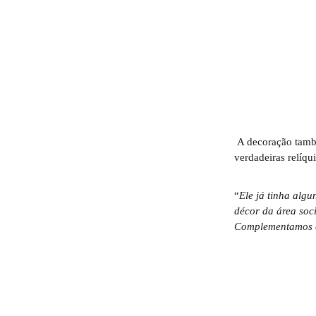
A decoração també
verdadeiras relíqu
“
Ele já tinha alg
décor da área soci
Complementamos c