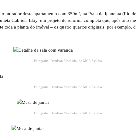
 o morador deste apartamento com 350m², na Praia de Ipanema (Rio de 
iteta Gabriela Eloy um projeto de reforma completa que, após oito me
te toda a planta do imóvel – os quatro quartos originais, por exemplo, d
Fotografia: Denilson Machado, do MCA Estúdio
Fotografia: Denilson Machado, do MCA Estúdio
Fotografia: Denilson Machado, do MCA Estúdio