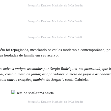
Fotografia: Denilson Machado, do MCA Estúdio
Fotografia: Denilson Machado, do MCA Estúdio
Fotografia: Denilson Machado, do MCA Estúdio
m foi repaginada, mesclando os estilos moderno e contemporâneo, pois
ias herdadas de família em seu acervo:
uns móveis antigos assinados por Sergio Rodrigues, em jacarandá, que
al, como a mesa de jantar, os aparadores, a mesa de jogos e as cadeira
om outras criações, também do Sergio”
, conta Gabriela.
Fotografia: Denilson Machado, do MCA Estúdio