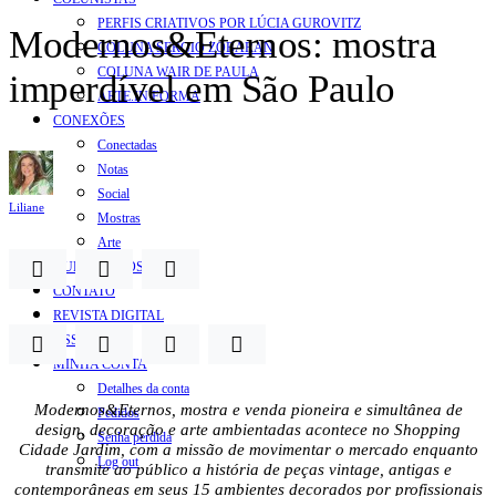
PERFIS CRIATIVOS POR LÚCIA GUROVITZ
Modernos&Eternos: mostra
COLUNA SERGIO ZOBARAN
COLUNA WAIR DE PAULA
imperdível em São Paulo
ARTE.IN.FORMA
CONEXÕES
Conectadas
Notas
Social
Liliane
Mostras
Arte
QUEM SOMOS
CONTATO
REVISTA DIGITAL
ASSINE
MINHA CONTA
Detalhes da conta
Modernos&Eternos, mostra e venda pioneira e simultânea de
Pedidos
design, decoração e arte ambientadas acontece no Shopping
Senha perdida
Cidade Jardim, com a missão de movimentar o mercado enquanto
Log out
transmite ao público a história de peças vintage, antigas e
contemporâneas em seus 15 ambientes decorados por profissionais