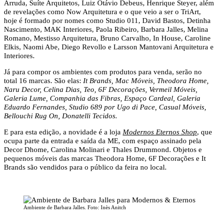
Arruda, Suíte Arquitetos, Luiz Otávio Debeus, Henrique Steyer, além
de revelações como Now Arquitetura e o que veio a ser o TriArt,
hoje é formado por nomes como Studio 011, David Bastos, Detinha
Nascimento, MAK Interiores, Paola Ribeiro, Barbara Jalles, Melina
Romano, Mestisso Arquitetura, Bruno Carvalho, In House, Caroline
Elkis, Naomi Abe, Diego Revollo e Larsson Mantovani Arquitetura e
Interiores.
Já para compor os ambientes com produtos para venda, serão no
total 16 marcas. São elas:
It Brands, Mac Móveis, Theodora Home,
Naru Decor, Celina Dias, Teo, 6F Decorações, Vermeil Móveis,
Galeria Lume, Companhia das Fibras, Espaço Cardeal, Galeria
Eduardo Fernandes, Studio 689 por Ugo di Pace, Casual Móveis,
Bellouchi Rug On, Donatelli Tecidos.
E para esta edição, a novidade é a loja
Modernos Eternos Shop
, que
ocupa parte da entrada e saída da ME, com espaço assinado pela
Decor Dhome, Carolina Molinari e Thales Drummond. Objetos e
pequenos móveis das marcas Theodora Home, 6F Decorações e It
Brands são vendidos para o público da feira no local.
Ambiente de Barbara Jalles. Foto: Inès Anitch