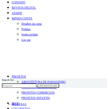
CONTATO
REVISTA DIGITAL
ASSINE
MINHA CONTA
Detalhes da conta
Pedidos
Senha perdida
Log out
PROJETOS
Search for:
ARQUITETURA DE PAISAGISMO
PESQUISAR
PROJETOS RESIDENCIAIS
PROJETOS COMERCIAIS
PROJETOS INFANTIS
BLOG
MOSTRAS
COLUNISTAS