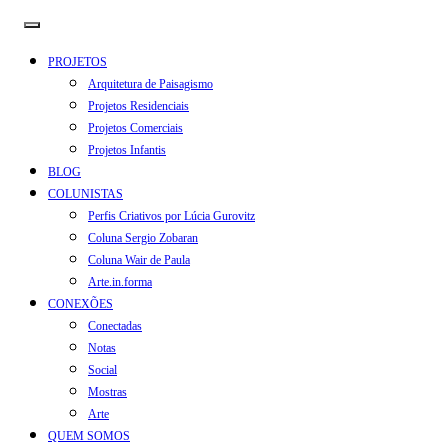
PROJETOS
Arquitetura de Paisagismo
Projetos Residenciais
Projetos Comerciais
Projetos Infantis
BLOG
COLUNISTAS
Perfis Criativos por Lúcia Gurovitz
Coluna Sergio Zobaran
Coluna Wair de Paula
Arte.in.forma
CONEXÕES
Conectadas
Notas
Social
Mostras
Arte
QUEM SOMOS