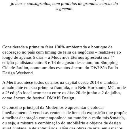
jovens e consagrados, com produtos de grandes marcas do
segmento.
Considerada a primeira feira 100% ambientada e boutique de
decoração no país com timing de feira de negócios – realiza-se ao
longo de apenas 6 dias – a Modernos Eternos apresenta sua 4ª
edição paulistana entre 8 e 13 de agosto deste ano, no Shopping
Cidade Jardim, como um dos eventos-âncora do DW! São Paulo
Design Weekend.
A M&E acontece todos os anos na capital desde 2014 e também
anualmente em sua primeira franquia, em Belo Horizonte, MG, onde
a 2ª edição local aconteceu entre os dias 20 de junho a 2 de julho,
como âncora do festival DMAIS Design.
O conceito principal da Modernos é apresentar e colocar
imediatamente à venda as centenas de itens da exposição que propõe
a melhor decoração contemporânea no mundo: o estilo mix&match,
ou seja, a mistura e combinação do mobiliário e objetos de design
atual, vintage, e de antiquários, além das obras de arte, em espaços