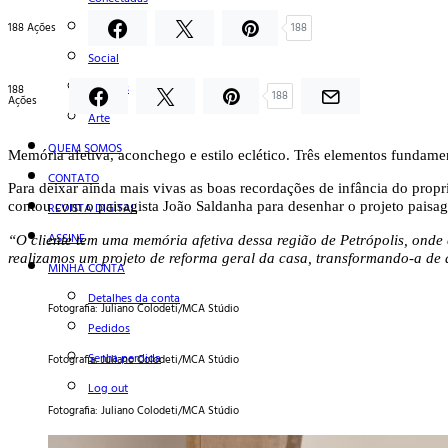
Notas
188 Ações
188
Social
Mostras
188
188
Ações
Arte
QUEM SOMOS
Memória afetiva, aconchego e estilo eclético. Três elementos fundame
CONTATO
Para deixar ainda mais vivas as boas recordações de infância do propri
contou com o paisagista João Saldanha para desenhar o projeto paisag
REVISTA DIGITAL
ASSINE
“
O cliente tem uma memória afetiva dessa região de Petrópolis, onde
realizamos um projeto de reforma geral da casa, transformando-a de ac
MINHA CONTA
Detalhes da conta
Fotografia: Juliano Colodeti/MCA Stúdio
Pedidos
Senha perdida
Fotografia: Juliano Colodeti/MCA Stúdio
Log out
Fotografia: Juliano Colodeti/MCA Stúdio