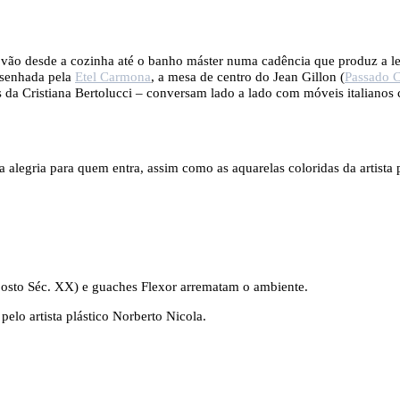
ue vão desde a cozinha até o banho máster numa cadência que produz a
desenhada pela
Etel Carmona
, a mesa de centro do Jean Gillon (
Passado 
as da Cristiana Bertolucci – conversam lado a lado com móveis italianos
la alegria para quem entra, assim como as aquarelas coloridas da artista 
osto Séc. XX) e guaches Flexor arrematam o ambiente.
pelo artista plástico Norberto Nicola.