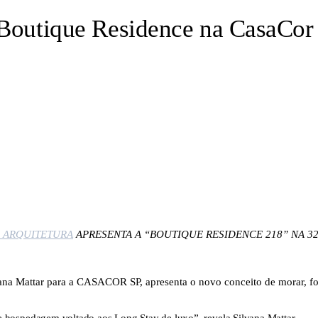
a Boutique Residence na CasaCor
R ARQUITETURA
APRESENTA A “BOUTIQUE RESIDENCE 218” NA 32
lvana Mattar para a CASACOR SP, apresenta o novo conceito de morar, 
e hospedagem voltado aos Long Stay de luxo”, revela Silvana Mattar.