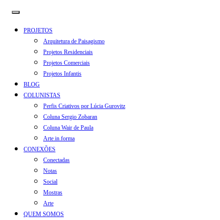
PROJETOS
Arquitetura de Paisagismo
Projetos Residenciais
Projetos Comerciais
Projetos Infantis
BLOG
COLUNISTAS
Perfis Criativos por Lúcia Gurovitz
Coluna Sergio Zobaran
Coluna Wair de Paula
Arte.in.forma
CONEXÕES
Conectadas
Notas
Social
Mostras
Arte
QUEM SOMOS