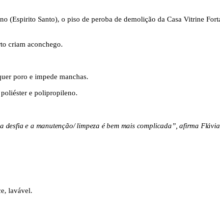
o (Espirito Santo), o piso de peroba de demolição da Casa Vitrine Forta
rto criam aconchego.
quer poro e impede manchas.
poliéster e polipropileno.
la desfia e a manutenção/ limpeza é bem mais complicada”, afirma Flávi
e, lavável.