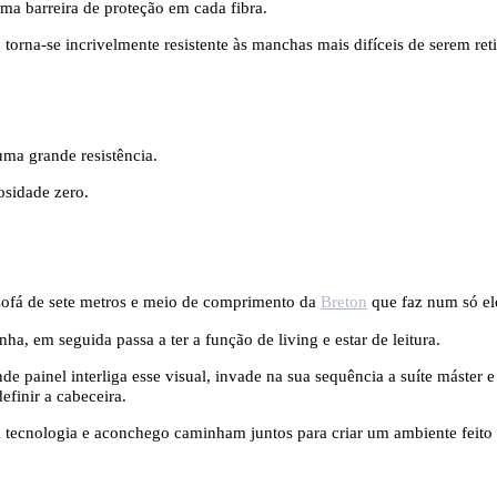
ma barreira de proteção em cada fibra.
, torna-se incrivelmente resistente às manchas mais difíceis de serem ret
uma grande resistência.
osidade zero.
 sofá de sete metros e meio de comprimento da
Breton
que faz num só el
ha, em seguida passa a ter a função de living e estar de leitura.
painel interliga esse visual, invade na sua sequência a suíte máster e
finir a cabeceira.
a tecnologia e aconchego caminham juntos para criar um ambiente fei