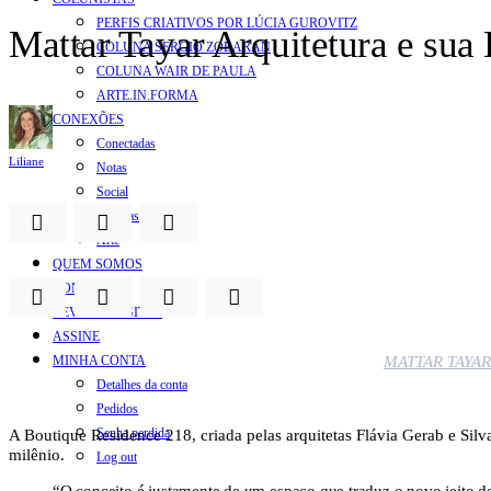
PERFIS CRIATIVOS POR LÚCIA GUROVITZ
Mattar Tayar Arquitetura e su
COLUNA SERGIO ZOBARAN
COLUNA WAIR DE PAULA
ARTE.IN.FORMA
CONEXÕES
Conectadas
Liliane
Notas
Social
Mostras
Arte
QUEM SOMOS
CONTATO
REVISTA DIGITAL
ASSINE
MATTAR TAYA
MINHA CONTA
Detalhes da conta
Pedidos
A Boutique Residence 218, criada pelas arquitetas Flávia Gerab e Si
Senha perdida
milênio.
Log out
“O conceito é justamente de um espaço que traduz o novo jeito d