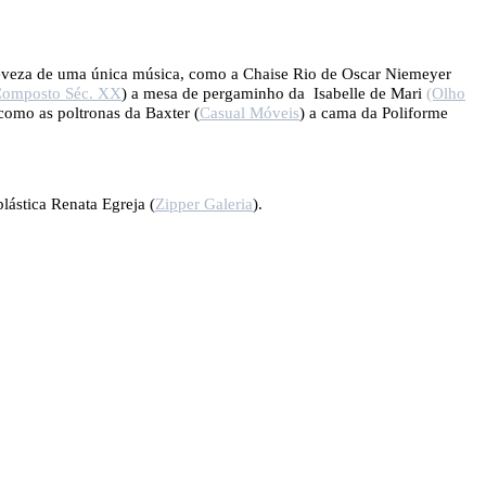
 leveza de uma única música, como a Chaise Rio de Oscar Niemeyer
Composto Séc. XX
) a mesa de pergaminho da Isabelle de Mari
(Olho
 como as poltronas da Baxter (
Casual Móveis
) a cama da Poliforme
plástica Renata Egreja (
Zipper Galeria
).