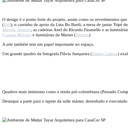
O design é o ponto forte do projeto, assim como os revestimentos q
(
Etel
), o carrinho de apoio da Lina Bo Bardi, a mesa de jantar Tripé 
Móveis/ Interni)
, as cadeiras Anel do Ricardo Fasanello e as luminári
(Casual Móveis)
e luminárias da Marset (
Dimlux
).
A arte também tem um papel importante no espaço.
Um grande quadro da fotografa Flávia Junqueira (
Zipper Galeria
) exa
Quadros mais intimistas como a renda pré-colombiana (Passado Comp
Destaque a parte para o tapete da suíte máster, desenhado e executado 