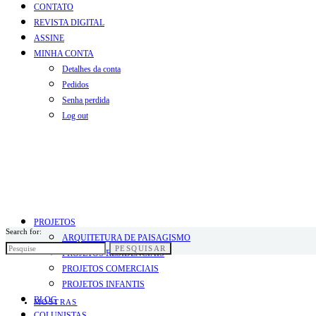
CONTATO
REVISTA DIGITAL
ASSINE
MINHA CONTA
Detalhes da conta
Pedidos
Senha perdida
Log out
PROJETOS
Search for:
ARQUITETURA DE PAISAGISMO
PESQUISAR
PROJETOS RESIDENCIAIS
PROJETOS COMERCIAIS
PROJETOS INFANTIS
BLOG
MOSTRAS
COLUNISTAS