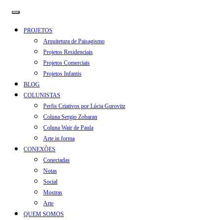
PROJETOS
Arquitetura de Paisagismo
Projetos Residenciais
Projetos Comerciais
Projetos Infantis
BLOG
COLUNISTAS
Perfis Criativos por Lúcia Gurovitz
Coluna Sergio Zobaran
Coluna Wair de Paula
Arte.in.forma
CONEXÕES
Conectadas
Notas
Social
Mostras
Arte
QUEM SOMOS