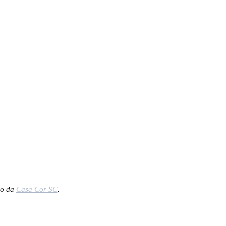
ão da
Casa Cor SC
.