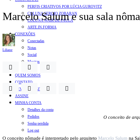
PERFIS CRIATIVOS POR LÚCIA GUROVITZ
Marcelo Salum e sua sala nôm
COLUNA SERGIO ZOBARAN
COLUNA WAIR DE PAULA
ARTE.IN.FORMA
CONEXÕES
Conectadas
Notas
Liliane
Social
Mostras
Arte
QUEM SOMOS
CONTATO
REVISTA DIGITAL
ASSINE
MINHA CONTA
Detalhes da conta
Pedidos
O conceito de arq
Senha perdida
Log out
O conceito nômade é interpretado pelo arquiteto
Marcelo Salum
na Sal