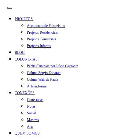
PROJETOS
Arquitetura de Paisagismo
Projetos Residenciais
Projetos Comerciais
Projetos Infantis
BLOG
COLUNISTAS
Perfis Criativos por Lúcia Gurovitz
Coluna Sergio Zobaran
Coluna Wair de Paula
Arte.in.forma
CONEXÕES
Conectadas
Notas
Social
Mostras
Arte
QUEM SOMOS