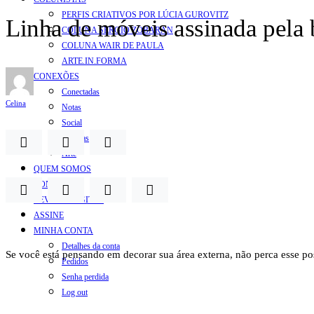
PERFIS CRIATIVOS POR LÚCIA GUROVITZ
Linha de móveis assinada pela 
COLUNA SERGIO ZOBARAN
COLUNA WAIR DE PAULA
ARTE.IN.FORMA
CONEXÕES
Conectadas
Celina
Notas
Social
Mostras
Arte
QUEM SOMOS
CONTATO
REVISTA DIGITAL
ASSINE
MINHA CONTA
Detalhes da conta
Se você está pensando em decorar sua área externa, não perca esse po
Pedidos
Senha perdida
Log out