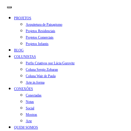
PROJETOS
Arquitetura de Paisagismo
Projetos Residenciais
Projetos Comerciais
Projetos Infantis
BLOG
COLUNISTAS
Perfis Criativos por Lúcia Gurovitz
Coluna Sergio Zobaran
Coluna Wair de Paula
Arte.in.forma
CONEXÕES
Conectadas
Notas
Social
Mostras
Arte
QUEM SOMOS