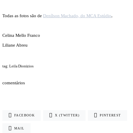
Todas as fotos são de
Denílson Machado, do MCA Estúdio
.
Celina Mello Franco
Liliane Abreu
tag: Leila Dionizios
comentários
FACEBOOK
X (TWITTER)
PINTEREST
MAIL