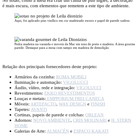
No sótão, como a ideia era criar um clima de pub inglês, a decoração
é mais escura, com elementos que remetem a este tipo de ambiente.
Aqui, foi aplicado piso vinílico em cor madeirado escuro e papel de parede xadrez.
Pedra madeira na varanda e moveis da Mac em tons de preto e madeira. A área gourmet
parede. Destaque para a mesa com tampo em madeira de demolição.
Relação dos principais fornecedores deste projeto:
Armários da cozinha:
ROMA MOBILI
Iluminação e automação:
VIGOLUCCI
Áudio, vídeo, rede e integração:
VIGOLUCCI
Revestimentos:
EKKO REVESTIMENTOS
Louças e metais:
EMPPORIUM FREI CANECA
Móveis:
ARTEFACTO
,
WAY DESIGN
e
FINISH
Tapetes:
AVANTI
Cortinas, papeis de parede e colchas:
ORLEAN
Adornos:
NOVO AMBIENTE
,
CRIS MOLINARI
e
H. STERN
HOME
Galerias de Arte:
ALMACÉN
e
ESPAÇO KAKATI