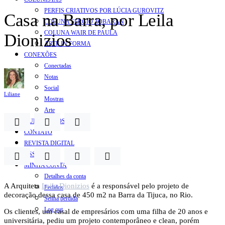
PERFIS CRIATIVOS POR LÚCIA GUROVITZ
Casa na Barra, por Leila
COLUNA SERGIO ZOBARAN
COLUNA WAIR DE PAULA
Dionizios
ARTE.IN.FORMA
CONEXÕES
Conectadas
Notas
Social
Liliane
Mostras
Arte
QUEM SOMOS
CONTATO
REVISTA DIGITAL
ASSINE
MINHA CONTA
Detalhes da conta
A Arquiteta
Leila Dionizios
é a responsável pelo projeto de
Pedidos
decoração dessa casa de 450 m2 na Barra da Tijuca, no Rio.
Senha perdida
Log out
Os clientes, um casal de empresários com uma filha de 20 anos e
universitária, pediu um projeto contemporâneo e clean, porém