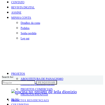
CONTATO
REVISTA DIGITAL
ASSINE
MINHA CONTA
Detalhes da conta
Pedidos
Senha perdida
Log out
PROJETOS
Search for:
ARQUITETURA DE PAISAGISMO
PESQUISAR
PROJETOS RESIDENCIAIS
PROJETOS COMERCIAIS
PROJETOS INFANTIS
BLOG
PROJETOS RESIDENCIAIS
COLUNISTAS