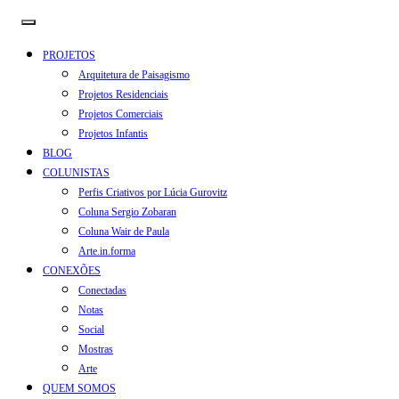
PROJETOS
Arquitetura de Paisagismo
Projetos Residenciais
Projetos Comerciais
Projetos Infantis
BLOG
COLUNISTAS
Perfis Criativos por Lúcia Gurovitz
Coluna Sergio Zobaran
Coluna Wair de Paula
Arte.in.forma
CONEXÕES
Conectadas
Notas
Social
Mostras
Arte
QUEM SOMOS