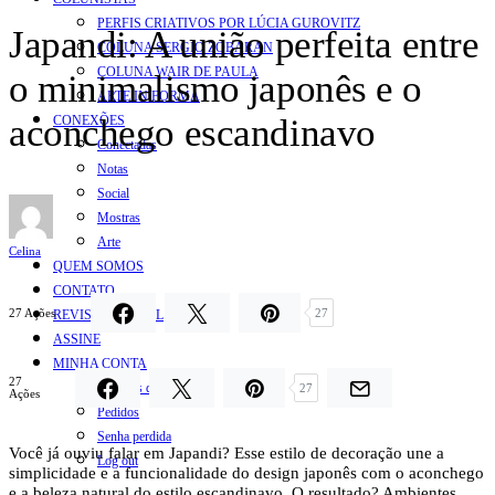
PERFIS CRIATIVOS POR LÚCIA GUROVITZ
Japandi: A união perfeita entre
COLUNA SERGIO ZOBARAN
COLUNA WAIR DE PAULA
o minimalismo japonês e o
ARTE.IN.FORMA
aconchego escandinavo
CONEXÕES
Conectadas
Notas
Social
Mostras
Arte
Celina
QUEM SOMOS
CONTATO
27 Ações
27
REVISTA DIGITAL
ASSINE
MINHA CONTA
27
Detalhes da conta
27
Ações
Pedidos
Senha perdida
Você já ouviu falar em Japandi? Esse estilo de decoração une a
Log out
simplicidade e a funcionalidade do design japonês com o aconchego
e a beleza natural do estilo escandinavo. O resultado? Ambientes