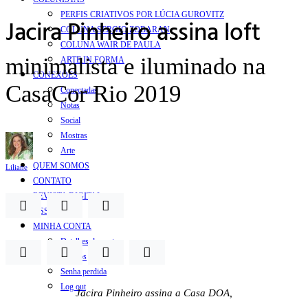
PERFIS CRIATIVOS POR LÚCIA GUROVITZ
Jacira Pinheiro assina loft
COLUNA SERGIO ZOBARAN
COLUNA WAIR DE PAULA
minimalista e iluminado na
ARTE.IN.FORMA
CONEXÕES
CasaCor Rio 2019
Conectadas
Notas
Social
Mostras
Arte
QUEM SOMOS
Liliane
CONTATO
REVISTA DIGITAL
ASSINE
MINHA CONTA
Detalhes da conta
Pedidos
Senha perdida
Log out
Jacira Pinheiro assina a Casa DOA,