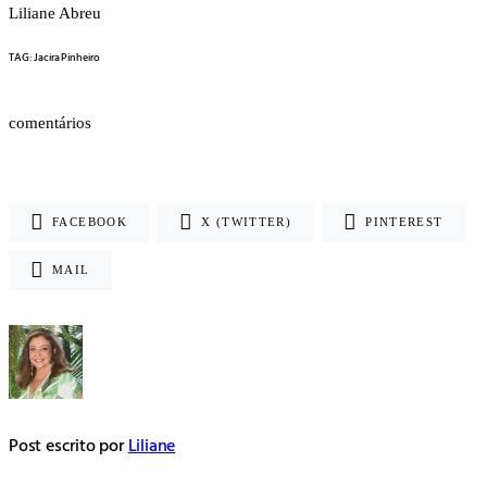
Liliane Abreu
TAG: Jacira Pinheiro
comentários
FACEBOOK
X (TWITTER)
PINTEREST
MAIL
Post escrito por
Liliane