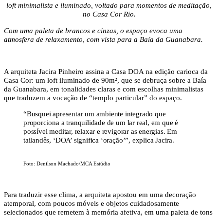
loft minimalista e iluminado, voltado para momentos de meditação,
no Casa Cor Rio.
Com uma paleta de brancos e cinzas, o espaço evoca uma
atmosfera de relaxamento, com vista para a Baía da Guanabara.
A arquiteta Jacira Pinheiro assina a Casa DOA na edição carioca da
Casa Cor: um loft iluminado de 90m², que se debruça sobre a Baía
da Guanabara, em tonalidades claras e com escolhas minimalistas
que traduzem a vocação de “templo particular” do espaço.
“Busquei apresentar um ambiente integrado que
proporciona a tranquilidade de um lar real, em que é
possível meditar, relaxar e revigorar as energias. Em
tailandês, ‘DOA’ significa ‘oração’”, explica Jacira.
Foto: Denilson Machado/MCA Estúdio
Para traduzir esse clima, a arquiteta apostou em uma decoração
atemporal, com poucos móveis e objetos cuidadosamente
selecionados que remetem à memória afetiva, em uma paleta de tons