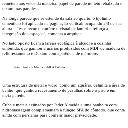
remetem aos veios da madeira, papel de parede no teto rebaixado e
textura nas paredes.
Na longa parede que se estende da sala ao quarto, o tijolinho
cimentício foi aplicado na paginação vertical, ocupando 2/3 de sua
altura – “esse recurso confere o visual de lambri e reforça a
integração dos espaços”, comenta a arquiteta.
No lado oposto ficam a lareira ecológica à álcool e a cozinha
embutida, que ganhou armários produzidos com MDF de madeira de
reflorestamento e Dekton com aparência de mármore.
Foto: Denilson Machado/MCA Estúdio
Uma estrutura de metal e vidro, como um aquário, delimita a área de
banho, que ganhou revestimento de pastilhas sobre o piso e em
meia-parede.
Cuba e metais assinados por Jader Almeida e uma banheira com
hidromassagem complementam a função SPA do cômodo, que conta
ainda com persianas para conferir maior privacidade.