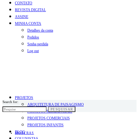
CONTATO
REVISTA DIGITAL
ASSINE
MINHA CONTA
Detalhes da conta
Pedidos
Senha perdida
Log out
PROJETOS
Search for:
ARQUITETURA DE PAISAGISMO
PESQUISAR
PROJETOS RESIDENCIAIS
PROJETOS COMERCIAIS
PROJETOS INFANTIS
BLOG
MOSTRAS
COLUNISTAS