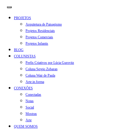
PROJETOS
Arquitetura de Paisagismo
Projetos Residenciais
Projetos Comerciais
Projetos Infantis
BLOG
COLUNISTAS
Perfis Criativos por Lúcia Gurovitz
Coluna Sergio Zobaran
Coluna Wair de Paula
Arte.in.forma
CONEXÕES
Conectadas
Notas
Social
Mostras
Arte
QUEM SOMOS