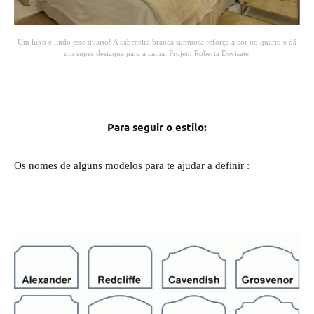
Um luxo e lindo esse quarto! A cabeceira branca suntuosa reforça a cor no quarto e dá
um super destaque para a cama. Projeto Roberta Devisate.
Para seguir o estilo:
Os nomes de alguns modelos para te ajudar a definir :