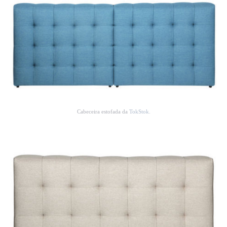
Cabeceira estofada da
TokStok.