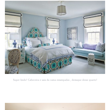
Super lindo! Cabeceira e saia da cama estampadas , destaque desse quarto!