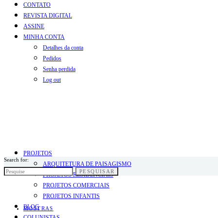
CONTATO
REVISTA DIGITAL
ASSINE
MINHA CONTA
Detalhes da conta
Pedidos
Senha perdida
Log out
PROJETOS
Search for:
ARQUITETURA DE PAISAGISMO
PESQUISAR
PROJETOS RESIDENCIAIS
PROJETOS COMERCIAIS
PROJETOS INFANTIS
BLOG
MOSTRAS
COLUNISTAS