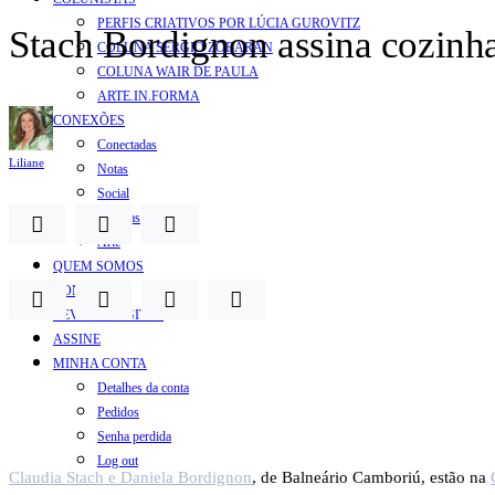
PERFIS CRIATIVOS POR LÚCIA GUROVITZ
Stach Bordignon assina cozinha
COLUNA SERGIO ZOBARAN
COLUNA WAIR DE PAULA
ARTE.IN.FORMA
CONEXÕES
Conectadas
Liliane
Notas
Social
Mostras
Arte
QUEM SOMOS
CONTATO
REVISTA DIGITAL
ASSINE
MINHA CONTA
Detalhes da conta
Pedidos
Senha perdida
Log out
Claudia Stach e Daniela Bordignon
, de Balneário Camboriú, estão na