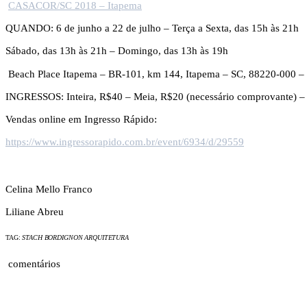
CASACOR/SC 2018 – Itapema
QUANDO: 6 de junho a 22 de julho – Terça a Sexta, das 15h às 21h
Sábado, das 13h às 21h – Domingo, das 13h às 19h
Beach Place Itapema – BR-101, km 144, Itapema – SC, 88220-000 – 
INGRESSOS: Inteira, R$40 – Meia, R$20 (necessário comprovante) – 
Vendas online em Ingresso Rápido:
https://www.ingressorapido.com.br/event/6934/d/29559
Celina Mello Franco
Liliane Abreu
TAG:
STACH BORDIGNON ARQUITETURA
comentários