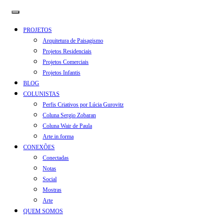
PROJETOS
Arquitetura de Paisagismo
Projetos Residenciais
Projetos Comerciais
Projetos Infantis
BLOG
COLUNISTAS
Perfis Criativos por Lúcia Gurovitz
Coluna Sergio Zobaran
Coluna Wair de Paula
Arte.in.forma
CONEXÕES
Conectadas
Notas
Social
Mostras
Arte
QUEM SOMOS