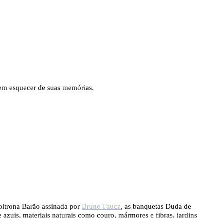
sem esquecer de suas memórias.
poltrona Barão assinada por
Bruno Faucz
, as banquetas Duda de
s e azuis, materiais naturais como couro, mármores e fibras, jardins