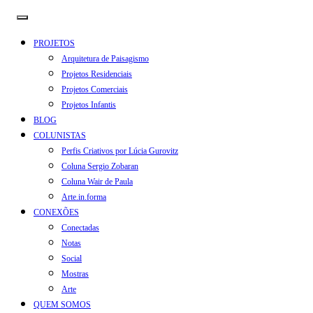
PROJETOS
Arquitetura de Paisagismo
Projetos Residenciais
Projetos Comerciais
Projetos Infantis
BLOG
COLUNISTAS
Perfis Criativos por Lúcia Gurovitz
Coluna Sergio Zobaran
Coluna Wair de Paula
Arte.in.forma
CONEXÕES
Conectadas
Notas
Social
Mostras
Arte
QUEM SOMOS