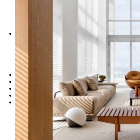
PERFIS CRIATIVOS POR LÚCIA GUROVITZ
COLUNA SERGIO ZOBARAN
COLUNA WAIR DE PAULA
ARTE.IN.FORMA
CONEXÕES
Conectadas
Notas
Social
Mostras
Arte
QUEM SOMOS
CONTATO
REVISTA DIGITAL
ASSINE
MINHA CONTA
Detalhes da conta
Pedidos
Senha perdida
Log out