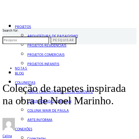
PROJETOS
Search for:
ARQUITETURA DE PAISAGISMO
PESQUISAR
PROJETOS RESIDENCIAIS
PROJETOS COMERCIAIS
PROJETOS INFANTIS
NOTAS
BLOG
COLUNISTAS
Coleção de tapetes inspirada
PERFIS CRIATIVOS POR LÚCIA GUROVITZ
na obra de Noel Marinho.
COLUNA SERGIO ZOBARAN
COLUNA WAIR DE PAULA
ARTE.IN.FORMA
CONEXÕES
Celina
Conectadas