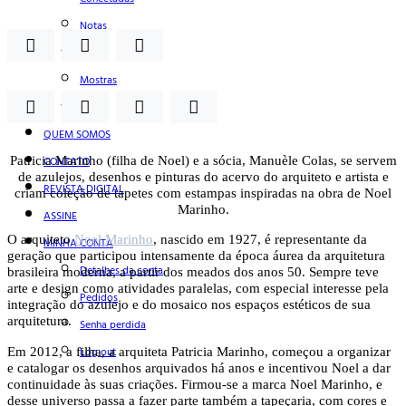
Notas
Social
Mostras
Arte
QUEM SOMOS
Patricia Marinho (filha de Noel) e a sócia, Manuèle Colas, se servem
CONTATO
de azulejos, desenhos e pinturas do acervo do arquiteto e artista e
REVISTA DIGITAL
criam coleção de tapetes com estampas inspiradas na obra de Noel
Marinho.
ASSINE
O arquiteto
Noel Marinho
, nascido em 1927, é representante da
MINHA CONTA
geração que participou intensamente da época áurea da arquitetura
Detalhes da conta
brasileira moderna, a partir dos meados dos anos 50. Sempre teve
arte e design como atividades paralelas, com especial interesse pela
Pedidos
integração do azulejo e do mosaico nos espaços estéticos de sua
arquitetura.
Senha perdida
Em 2012, a filha, a arquiteta Patricia Marinho, começou a organizar
Log out
e catalogar os desenhos arquivados há anos e incentivou Noel a dar
continuidade às suas criações. Firmou-se a marca Noel Marinho, e
desse universo passa a fazer parte também a tapeçaria, com cores e