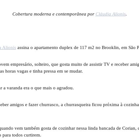
Cobertura moderna e contemporânea por
Cláudia Alionis
.
a Alionis
assina o apartamento duplex de 117 m2 no Brooklin, em São P
em empresário, solteiro, que gosta muito de assistir TV e receber ami
nas horas vagas e tinha pressa em se mudar.
r a varanda era o que mais o agradou.
ber amigos e fazer churrasco, a churrasqueira ficou próxima à cozinha
 quando vem também gosta de cozinhar nessa linda bancada de Corian, 
 para todos curtirem.