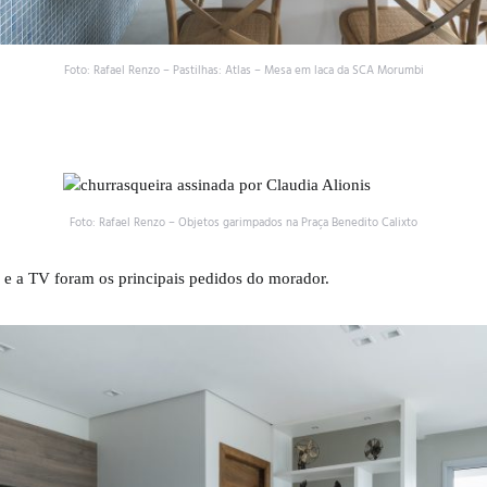
Foto: Rafael Renzo – Pastilhas: Atlas – Mesa em laca da SCA Morumbi
Foto: Rafael Renzo – Objetos garimpados na Praça Benedito Calixto
l e a TV foram os principais pedidos do morador.