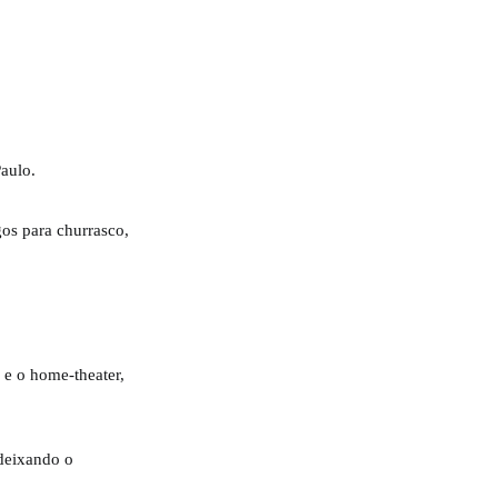
aulo.
gos para churrasco,
 e o home-theater,
deixando o