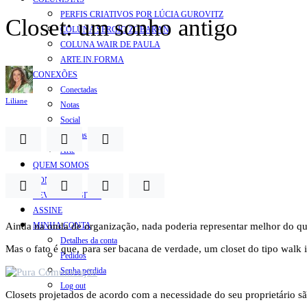
PERFIS CRIATIVOS POR LÚCIA GUROVITZ
Closet: um sonho antigo
COLUNA SERGIO ZOBARAN
COLUNA WAIR DE PAULA
ARTE.IN.FORMA
CONEXÕES
Conectadas
Liliane
Notas
Social
Mostras
Arte
QUEM SOMOS
CONTATO
REVISTA DIGITAL
ASSINE
Ainda na onda de organização, nada poderia representar melhor do qu
MINHA CONTA
Detalhes da conta
Mas o fato é que, para ser bacana de verdade, um closet do tipo walk i
Pedidos
Senha perdida
Log out
Closets projetados de acordo com a necessidade do seu proprietário s