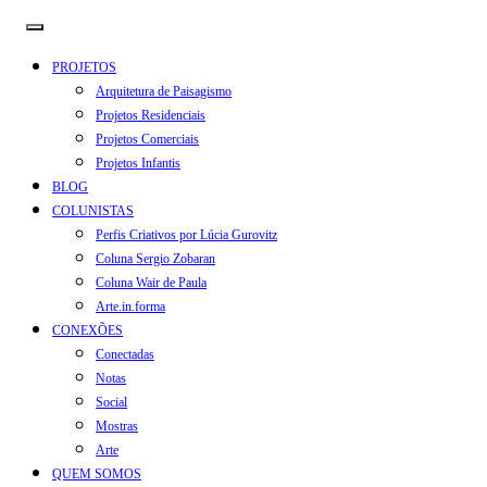
PROJETOS
Arquitetura de Paisagismo
Projetos Residenciais
Projetos Comerciais
Projetos Infantis
BLOG
COLUNISTAS
Perfis Criativos por Lúcia Gurovitz
Coluna Sergio Zobaran
Coluna Wair de Paula
Arte.in.forma
CONEXÕES
Conectadas
Notas
Social
Mostras
Arte
QUEM SOMOS