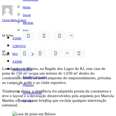
Notas
Social
Celina Mello Franco
Mostras
Arte
68 Ações
68
QUEM SOMOS
CONTATO
68
68
REVISTA DIGITAL
Ações
ASSINE
Localizada em Búzios, na Região dos Lagos do RJ, esta casa de
MINHA CONTA
praia de 150 m² ocupa um terreno de 1.030 m² dentro do
Detalhes da conta
condomínio Aretê, na área campestre do empreendimento, próxima
ao campo de golfe e ao clube esportivo.
Pedidos
Totalmente térrea, a residência foi adquirida pronta da construtora e
Senha perdida
teve o layout e a decoração desenvolvidos pela arquiteta por Marcela
Log out
Martins a partir de um
briefing
que excluía qualquer intervenção
estrutural.