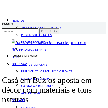
PROJETOS
Search for:
ARQUITETURA DE PAISAGISMO
PESQUISAR
PROJETOS RESIDENCIAIS
PROJETOS COMERCIAIS
PROJETOS INFANTIS
Fotografia: Lília Mendel
BLOG
COLUNISTAS
PROJETOS RESIDENCIAIS
PERFIS CRIATIVOS POR LÚCIA GUROVITZ
Casa em Búzios aposta em
COLUNA SERGIO ZOBARAN
COLUNA WAIR DE PAULA
décor com materiais e tons
ARTE.IN.FORMA
naturais
CONEXÕES
Conectadas