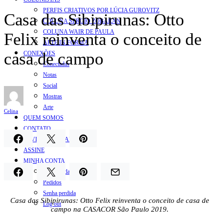
PERFIS CRIATIVOS POR LÚCIA GUROVITZ
Casa das Sibipirunas: Otto
COLUNA SERGIO ZOBARAN
COLUNA WAIR DE PAULA
Felix reinventa o conceito de
ARTE.IN.FORMA
casa de campo
CONEXÕES
Conectadas
Notas
Social
Mostras
Arte
Celina
QUEM SOMOS
CONTATO
REVISTA DIGITAL
ASSINE
MINHA CONTA
Detalhes da conta
Pedidos
Senha perdida
Casa das Sibipirunas: Otto Felix reinventa o conceito de casa de
Log out
campo na CASACOR São Paulo 2019.