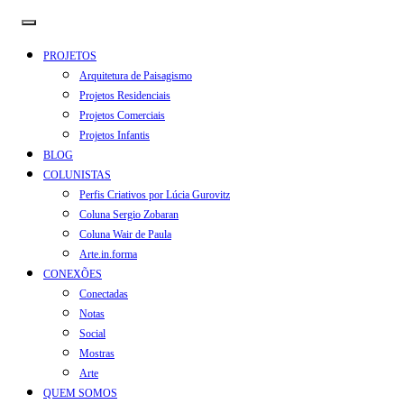
PROJETOS
Arquitetura de Paisagismo
Projetos Residenciais
Projetos Comerciais
Projetos Infantis
BLOG
COLUNISTAS
Perfis Criativos por Lúcia Gurovitz
Coluna Sergio Zobaran
Coluna Wair de Paula
Arte.in.forma
CONEXÕES
Conectadas
Notas
Social
Mostras
Arte
QUEM SOMOS