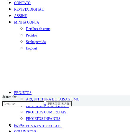
CONTATO
REVISTA DIGITAL
ASSINE
MINHA CONTA
Detalhes da conta
Pedidos
Senha perdida
Log out
PROJETOS
Search for:
ARQUITETURA DE PAISAGISMO
PESQUISAR
PROJETOS RESIDENCIAIS
PROJETOS COMERCIAIS
PROJETOS INFANTIS
BLOG
PROJETOS RESIDENCIAIS
COLUNISTAS