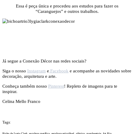
Essa é peça única e procedeu aos estudos para fazer os
“Caranguejos” e outros trabalhos.
Já segue a Conexão Décor nas redes sociais?
Siga o nosso
Instagram
e
Facebook
e acompanhe as novidades sobre
decoração, arquitetura e arte.
Conheça também nosso
Pinterest
! Repleto de imagens para te
inspirar.
Celina Mello Franco
Tags:
Bicho de Lygia Clark, escultura metálica, escultura articulável, plástico, marcheartvie, Art Rio.