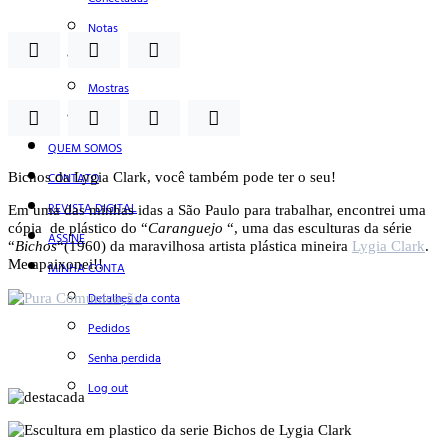
Notas
Social
Mostras
Arte
QUEM SOMOS
Bichos da Lygia Clark, você também pode ter o seu!
CONTATO
REVISTA DIGITAL
Em uma das minhas idas a São Paulo para trabalhar, encontrei uma
cópia de plástico do “
Caranguejo
“, uma das esculturas da série
ASSINE
“
Bichos
“(1960) da maravilhosa artista plástica mineira
Lygia Clark
.
Me apaixonei!!
MINHA CONTA
Detalhes da conta
Pedidos
Senha perdida
Log out