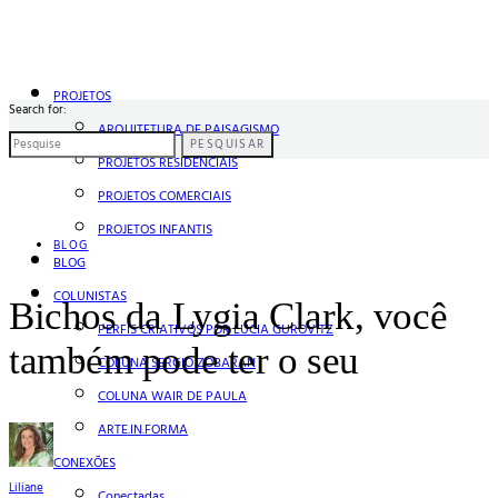
PROJETOS
Search for:
ARQUITETURA DE PAISAGISMO
PESQUISAR
PROJETOS RESIDENCIAIS
PROJETOS COMERCIAIS
PROJETOS INFANTIS
BLOG
BLOG
COLUNISTAS
Bichos da Lygia Clark, você
PERFIS CRIATIVOS POR LÚCIA GUROVITZ
também pode ter o seu
COLUNA SERGIO ZOBARAN
COLUNA WAIR DE PAULA
ARTE.IN.FORMA
CONEXÕES
Liliane
Conectadas