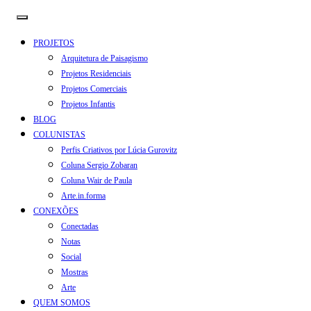
PROJETOS
Arquitetura de Paisagismo
Projetos Residenciais
Projetos Comerciais
Projetos Infantis
BLOG
COLUNISTAS
Perfis Criativos por Lúcia Gurovitz
Coluna Sergio Zobaran
Coluna Wair de Paula
Arte.in.forma
CONEXÕES
Conectadas
Notas
Social
Mostras
Arte
QUEM SOMOS