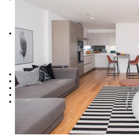
PERFIS CRIATIVOS POR LÚCIA GUROVITZ
COLUNA SERGIO ZOBARAN
COLUNA WAIR DE PAULA
ARTE.IN.FORMA
CONEXÕES
Conectadas
Notas
Social
Mostras
Arte
QUEM SOMOS
CONTATO
REVISTA DIGITAL
ASSINE
MINHA CONTA
Detalhes da conta
Pedidos
Senha perdida
Log out