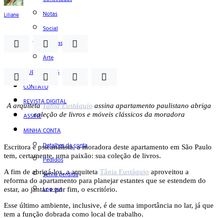
Notas
Liliane
Social
Mostras
Arte
QUEM SOMOS
CONTATO
REVISTA DIGITAL
A arquiteta
Tânia Eustáquio
assina apartamento paulistano abriga
coleção de livros e móveis clássicos da moradora
ASSINE
MINHA CONTA
Detalhes da conta
Escritora e psicanalista, a moradora deste apartamento em São Paulo
tem, certamente, uma paixão: sua coleção de livros.
Pedidos
A fim de abrigá-los, a arquiteta
Tânia Eustáquio
aproveitou a
Senha perdida
reforma do apartamento para planejar estantes que se estendem do
Log out
estar, ao jantar e por fim, o escritório.
Esse último ambiente, inclusive, é de suma importância no lar, já que
tem a função dobrada como local de trabalho.