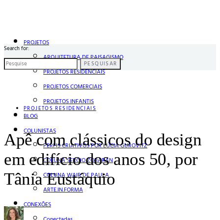
PROJETOS
Search for:
ARQUITETURA DE PAISAGISMO
PESQUISAR
PROJETOS RESIDENCIAIS
PROJETOS COMERCIAIS
PROJETOS INFANTIS
PROJETOS RESIDENCIAIS
BLOG
COLUNISTAS
Apê com clássicos do design
PERFIS CRIATIVOS POR LÚCIA GUROVITZ
em edifício dos anos 50, por
COLUNA SERGIO ZOBARAN
Tânia Eustáquio
COLUNA WAIR DE PAULA
ARTE.IN.FORMA
CONEXÕES
Conectadas