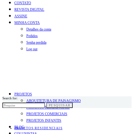
CONTATO
REVISTA DIGITAL
ASSINE
MINHA CONTA
Detalhes da conta
Pedidos
Senha perdida
Log out
PROJETOS
Search for:
ARQUITETURA DE PAISAGISMO
PESQUISAR
PROJETOS RESIDENCIAIS
PROJETOS COMERCIAIS
PROJETOS INFANTIS
BLOG
PROJETOS RESIDENCIAIS
COLUNISTAS