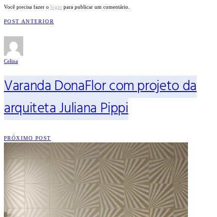
Você precisa fazer o
login
para publicar um comentário.
POST ANTERIOR
Celina
Varanda DonaFlor com projeto da
arquiteta Juliana Pippi
PRÓXIMO POST