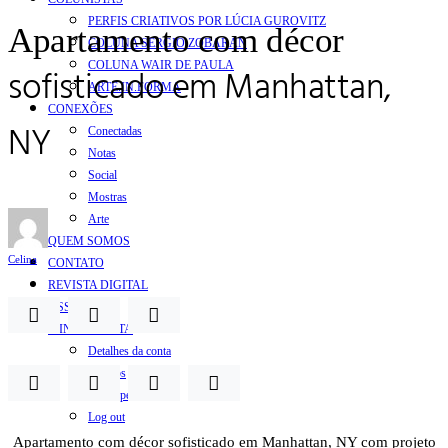
PERFIS CRIATIVOS POR LÚCIA GUROVITZ
Apartamento com décor
COLUNA SERGIO ZOBARAN
COLUNA WAIR DE PAULA
sofisticado em Manhattan,
ARTE.IN.FORMA
CONEXÕES
NY
Conectadas
Notas
Social
Mostras
Arte
QUEM SOMOS
Celina
CONTATO
REVISTA DIGITAL
ASSINE
MINHA CONTA
Detalhes da conta
Pedidos
Senha perdida
Log out
Apartamento com décor sofisticado em Manhattan, NY com projeto