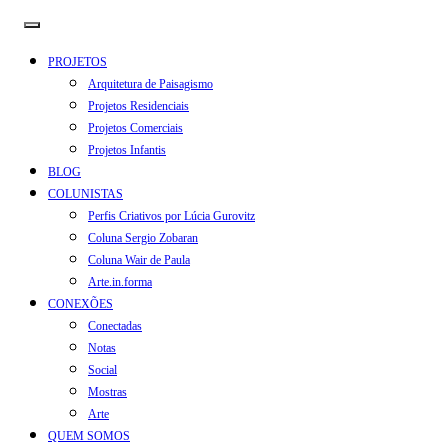
PROJETOS
Arquitetura de Paisagismo
Projetos Residenciais
Projetos Comerciais
Projetos Infantis
BLOG
COLUNISTAS
Perfis Criativos por Lúcia Gurovitz
Coluna Sergio Zobaran
Coluna Wair de Paula
Arte.in.forma
CONEXÕES
Conectadas
Notas
Social
Mostras
Arte
QUEM SOMOS