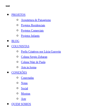
PROJETOS
Arquitetura de Paisagismo
Projetos Residenciais
Projetos Comerciais
Projetos Infantis
BLOG
COLUNISTAS
Perfis Criativos por Lúcia Gurovitz
Coluna Sergio Zobaran
Coluna Wair de Paula
Arte.in.forma
CONEXÕES
Conectadas
Notas
Social
Mostras
Arte
QUEM SOMOS