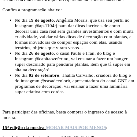
Confira a programação abaixo:
No dia
19 de agosto
, Angélica Morais, que usa seu perfil no
Instagram @ap.1104rj para dar dicas incríveis de como
decorar uma casa real sem grandes investimentos e com muita
criatividade, vai dar várias dicas de decoração com plantas, e
formas inovadoras de compor espaços com elas, usando
terrários, objetos que viram vasos…
No dia
26 de agosto
, o casal Paulo e Fran, do blog e
Instagram @capitaozeferino, vai ensinar a fazer um hanger
super descolado para pendurar plantas, item que tá super em
alta na decoração!
No dia
02 de setembro
, Thalita Carvalho, criadora do blog e
do instagram @casadecolorir, apresentadora do canal GNT em
programas de decoração, vai ensinar a fazer uma luminária
super criativa com cordas.
Para participar das oficinas, basta comprar o ingresso de acesso à
mostra.
15ª edição da mostra
MORAR MAIS POR MENOS
: