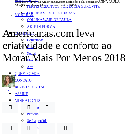
Casa para Viver da Americanas.com assinado pela designer ANNA PAULA
NOVIS na Morar Mais por menos Rio 2018
PERFIS CRIATIVOS POR LÚCIA GUROVITZ
COLUNA SERGIO ZOBARAN
MOSTRAS
COLUNA WAIR DE PAULA
ARTE.IN.FORMA
Americanas.com leva
CONEXÕES
Conectadas
criatividade e conforto ao
Notas
Social
Morar Mais Por Menos 2018
Mostras
Arte
QUEM SOMOS
CONTATO
REVISTA DIGITAL
Liliane
ASSINE
MINHA CONTA
Detalhes da conta
Pedidos
Senha perdida
Log out