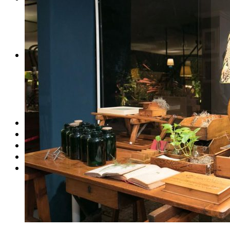
PERFIS CRIATIVOS POR LÚCIA GUROVITZ
COLUNA SERGIO ZOBARAN
COLUNA WAIR DE PAULA
ARTE.IN.FORMA
CONEXÕES
Conectadas
Notas
Social
Mostras
Arte
QUEM SOMOS
CONTATO
REVISTA DIGITAL
ASSINE
MINHA CONTA
Detalhes da conta
Pedidos
Senha perdida
Log out