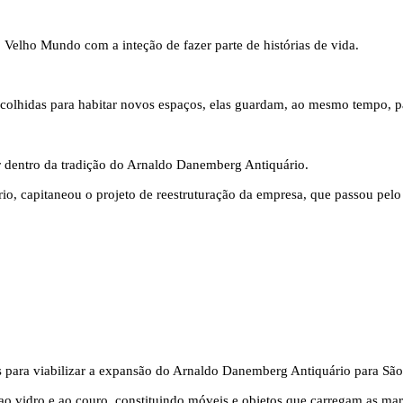
Velho Mundo com a inteção de fazer parte de histórias de vida.
scolhidas para habitar novos espaços, elas guardam, ao mesmo tempo, p
r dentro da tradição do Arnaldo Danemberg Antiquário.
uário, capitaneou o projeto de reestruturação da empresa, que passou pe
as para viabilizar a expansão do Arnaldo Danemberg Antiquário para São
o, ao vidro e ao couro, constituindo móveis e objetos que carregam as 