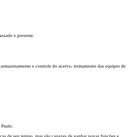
assado e presente.
lo armazenamento e controle do acervo, treinamento das equipes de
 Paulo.
marcas de seu tempo, mas são capazes de ganhar novas funções e