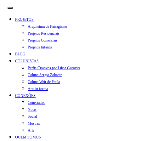
PROJETOS
Arquitetura de Paisagismo
Projetos Residenciais
Projetos Comerciais
Projetos Infantis
BLOG
COLUNISTAS
Perfis Criativos por Lúcia Gurovitz
Coluna Sergio Zobaran
Coluna Wair de Paula
Arte.in.forma
CONEXÕES
Conectadas
Notas
Social
Mostras
Arte
QUEM SOMOS