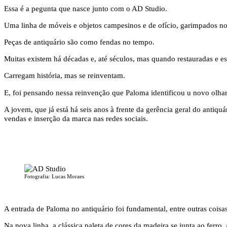
Essa é a pegunta que nasce junto com o AD Studio.
Uma linha de móveis e objetos campesinos e de ofício, garimpados no 
Peças de antiquário são como fendas no tempo.
Muitas existem há décadas e, até séculos, mas quando restauradas e e
Carregam história, mas se reinventam.
E, foi pensando nessa reinvenção que Paloma identificou u novo olha
A jovem, que já está há seis anos à frente da gerência geral do antiq
vendas e inserção da marca nas redes sociais.
Fotografia: Lucas Moraes
A entrada de Paloma no antiquário foi fundamental, entre outras cois
Na nova linha, a clássica paleta de cores da madeira se junta ao ferr