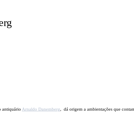
erg
 antiquário
Arnaldo Danemberg
, dá origem a ambientações que contam 