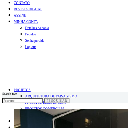
CONTATO
REVISTA DIGITAL
ASSINE
MINHA CONTA
Detalhes da conta
Pedidos
Senha perdida
Log out
PROJETOS
Search for:
ARQUITETURA DE PAISAGISMO
PESQUISAR
PROJETOS RESIDENCIAIS
PROJETOS COMERCIAIS
PROJETOS INFANTIS
BLOG
COLUNISTAS